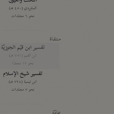
النكت والعيون
الماوردي (٤٥٠ هـ)
نحو ٦ مجلدات
منتقاة
تفسير ابن قيّم الجوزيّة
ابن القيم (٧٥١ هـ)
نحو ١٢ مجلدًا
تفسير شيخ الإسلام
ابن تيمية (٧٢٨ هـ)
نحو ٧ مجلدات
عامّة