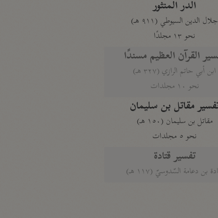
الدر المنثور
لال الدين السيوطي (٩١١ هـ)
نحو ١٣ مجلدًا
سير القرآن العظيم مسندًا
ابن أبي حاتم الرازي (٣٢٧ هـ)
نحو ١٠ مجلدات
فسير مقاتل بن سليمان
مقاتل بن سليمان (١٥٠ هـ)
نحو ٥ مجلدات
تفسير قتادة
دة بن دعامة السّدوسيّ (١١٧ هـ)