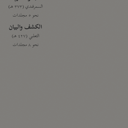
السمرقندي (٣٧٣ هـ)
نحو ٥ مجلدات
الكشف والبيان
الثعلبي (٤٢٧ هـ)
نحو ٨ مجلدات