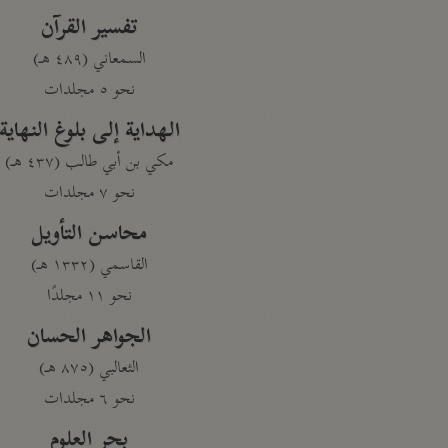
تفسير القرآن
السمعاني (٤٨٩ هـ)
نحو ٥ مجلدات
الهداية إلى بلوغ النهاية
مكي بن أبي طالب (٤٣٧ هـ)
نحو ٧ مجلدات
محاسن التأويل
القاسمي (١٣٣٢ هـ)
نحو ١١ مجلدًا
الجواهر الحسان
الثعالبي (٨٧٥ هـ)
نحو ٦ مجلدات
بحر العلوم