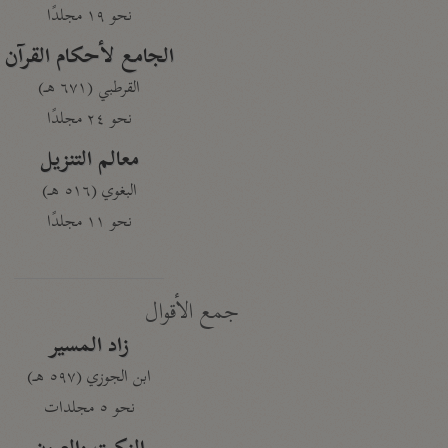
نحو ١٩ مجلدًا
الجامع لأحكام القرآن
القرطبي (٦٧١ هـ)
نحو ٢٤ مجلدًا
معالم التنزيل
البغوي (٥١٦ هـ)
نحو ١١ مجلدًا
جمع الأقوال
زاد المسير
ابن الجوزي (٥٩٧ هـ)
نحو ٥ مجلدات