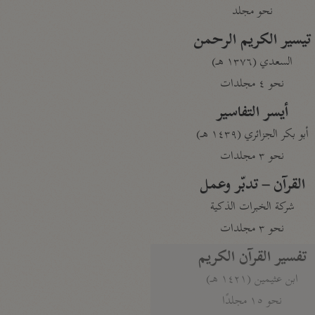
نحو مجلد
تيسير الكريم الرحمن
السعدي (١٣٧٦ هـ)
نحو ٤ مجلدات
أيسر التفاسير
أبو بكر الجزائري (١٤٣٩ هـ)
نحو ٣ مجلدات
القرآن – تدبّر وعمل
شركة الخبرات الذكية
نحو ٣ مجلدات
تفسير القرآن الكريم
ابن عثيمين (١٤٢١ هـ)
نحو ١٥ مجلدًا