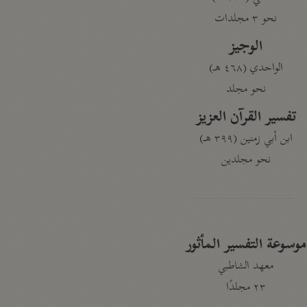
نحو ٣ مجلدات
الوجيز
الواحدي (٤٦٨ هـ)
نحو مجلد
تفسير القرآن العزيز
ابن أبي زمنين (٣٩٩ هـ)
نحو مجلدين
موسوعة التفسير المأثور
معهد الشاطبي
٢٣ مجلدًا