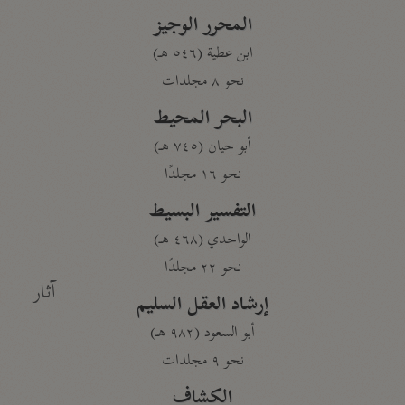
المحرر الوجيز
ابن عطية (٥٤٦ هـ)
نحو ٨ مجلدات
البحر المحيط
أبو حيان (٧٤٥ هـ)
نحو ١٦ مجلدًا
التفسير البسيط
الواحدي (٤٦٨ هـ)
نحو ٢٢ مجلدًا
آثار
إرشاد العقل السليم
أبو السعود (٩٨٢ هـ)
نحو ٩ مجلدات
الكشاف