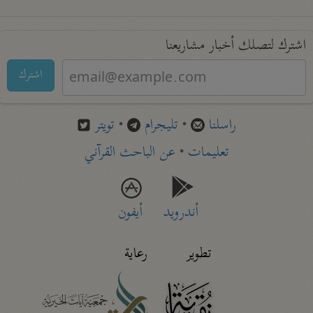
اشترك لتصلك أخبار مشاريعنا
اشترك
راسلنا
•
تليجرام
•
تويتر
تعليمات
•
عن الباحث القرآني
أندرويد
أيفون
تطوير
رعاية