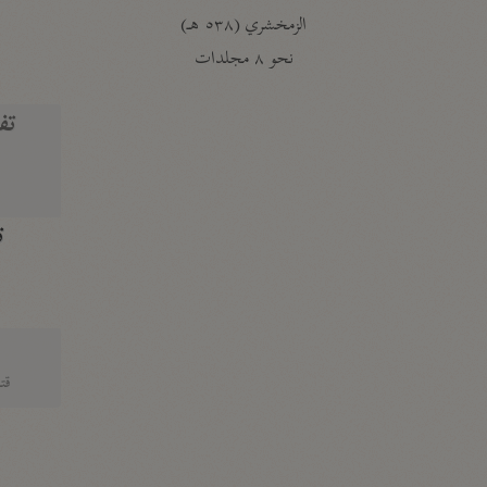
الزمخشري (٥٣٨ هـ)
ج
نحو ٨ مجلدات
تف
ت
قتا