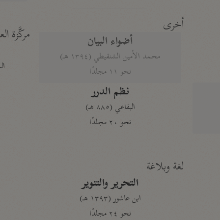
أخرى
مركَّزة الع
أضواء البيان
محمد الأمين الشنقيطي (١٣٩٤ هـ)
الم
نحو ١١ مجلدًا
نظم الدرر
البقاعي (٨٨٥ هـ)
نحو ٢٠ مجلدًا
لغة وبلاغة
التحرير والتنوير
ابن عاشور (١٣٩٣ هـ)
نحو ٢٤ مجلدًا