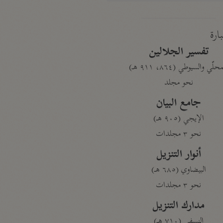
بارة
تفسير الجلالين
حلّي والسيوطي (٨٦٤، ٩١١ هـ)
نحو مجلد
جامع البيان
الإيجي (٩٠٥ هـ)
نحو ٣ مجلدات
أنوار التنزيل
البيضاوي (٦٨٥ هـ)
نحو ٣ مجلدات
مدارك التنزيل
النسفي (٧١٠ هـ)