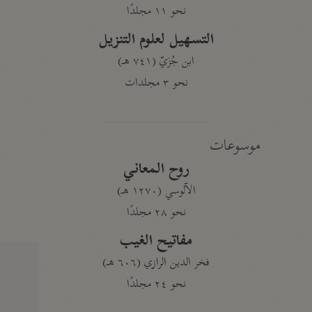
نحو ١١ مجلدًا
التسهيل لعلوم التنزيل
ابن جُزَيّ (٧٤١ هـ)
نحو ٣ مجلدات
موسوعات
روح المعاني
الآلوسي (١٢٧٠ هـ)
نحو ٢٨ مجلدًا
مفاتيح الغيب
فخر الدين الرازي (٦٠٦ هـ)
نحو ٢٤ مجلدًا