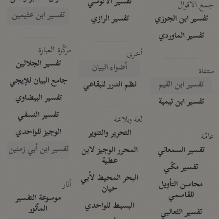
تفسير الآلوسي
جمع الأقوال
تفسير ابن عثيمين
تفسير ابن الجوزي
تفسير الرازي
تفسير الماوردي
مركَّزة العبارة
أخرى
تفسير الجلالين
أضواء البيان
منتقاة
جامع البيان للإيجي
تفسير ابن القيم
نظم الدرر للبقاعي
تفسير البيضاوي
تفسير ابن تيمية
تفسير النسفي
لغة وبلاغة
الوجيز للواحدي
التحرير والتنوير
عامّة
تفسير ابن أبي زمنين
تفسير السمعاني
المحرر الوجيز لابن
عطية
تفسير مكّي
البحر المحيط لأبي
آثار
محاسن التأويل
حيان
للقاسمي
موسوعة التفسير
البسيط للواحدي
المأثور
تفسير الثعالبي