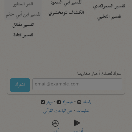
تفسير أبي السعود
الدر المنثور
تفسير السمرقندي
الكشاف للزمخشري
تفسير ابن أبي حاتم
تفسير الثعلبي
تفسير مقاتل
تفسير قتادة
اشترك لتصلك أخبار مشاريعنا
اشترك
راسلنا
•
تليجرام
•
تويتر
تعليمات
•
عن الباحث القرآني
أندرويد
أيفون