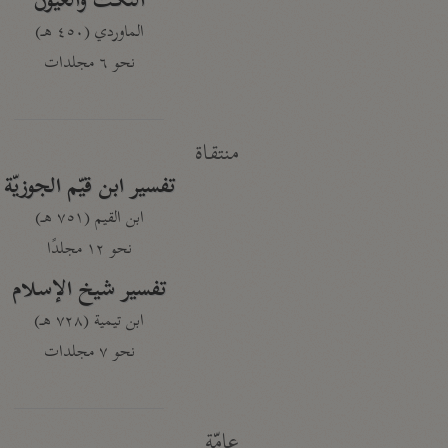
النكت والعيون
الماوردي (٤٥٠ هـ)
نحو ٦ مجلدات
منتقاة
تفسير ابن قيّم الجوزيّة
ابن القيم (٧٥١ هـ)
نحو ١٢ مجلدًا
تفسير شيخ الإسلام
ابن تيمية (٧٢٨ هـ)
نحو ٧ مجلدات
عامّة