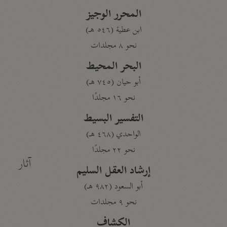
المحرر الوجيز
ابن عطية (٥٤٦ هـ)
نحو ٨ مجلدات
البحر المحيط
أبو حيان (٧٤٥ هـ)
نحو ١٦ مجلدًا
التفسير البسيط
الواحدي (٤٦٨ هـ)
نحو ٢٢ مجلدًا
آثار
إرشاد العقل السليم
أبو السعود (٩٨٢ هـ)
نحو ٩ مجلدات
الكشاف