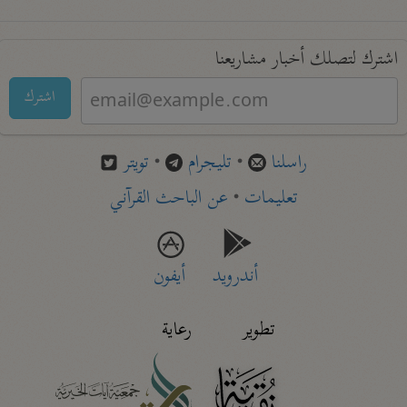
اشترك لتصلك أخبار مشاريعنا
اشترك
راسلنا
•
تليجرام
•
تويتر
تعليمات
•
عن الباحث القرآني
أندرويد
أيفون
تطوير
رعاية