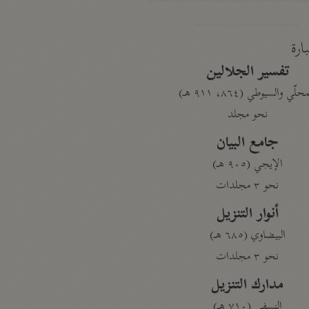
بارة
تفسير الجلالين
حلّي والسيوطي (٨٦٤، ٩١١ هـ)
نحو مجلد
جامع البيان
الإيجي (٩٠٥ هـ)
نحو ٣ مجلدات
أنوار التنزيل
البيضاوي (٦٨٥ هـ)
نحو ٣ مجلدات
مدارك التنزيل
النسفي (٧١٠ هـ)