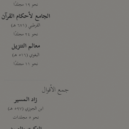
نحو ١٩ مجلدًا
الجامع لأحكام القرآن
القرطبي (٦٧١ هـ)
نحو ٢٤ مجلدًا
معالم التنزيل
البغوي (٥١٦ هـ)
نحو ١١ مجلدًا
جمع الأقوال
زاد المسير
ابن الجوزي (٥٩٧ هـ)
نحو ٥ مجلدات