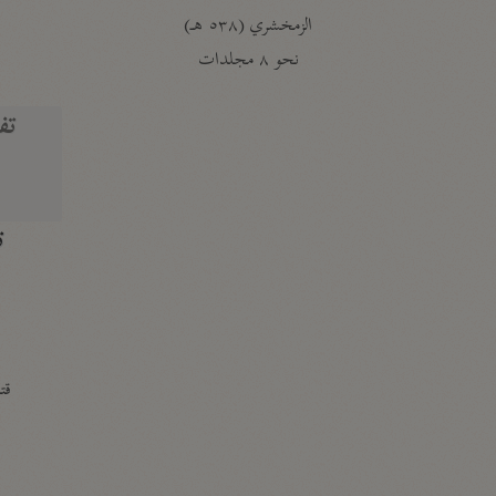
الزمخشري (٥٣٨ هـ)
ج
نحو ٨ مجلدات
تف
ت
قتا