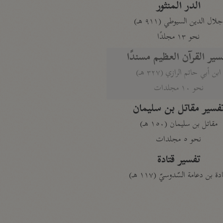
الدر المنثور
لال الدين السيوطي (٩١١ هـ)
نحو ١٣ مجلدًا
سير القرآن العظيم مسندًا
ابن أبي حاتم الرازي (٣٢٧ هـ)
نحو ١٠ مجلدات
فسير مقاتل بن سليمان
مقاتل بن سليمان (١٥٠ هـ)
نحو ٥ مجلدات
تفسير قتادة
دة بن دعامة السّدوسيّ (١١٧ هـ)