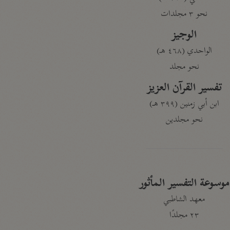
نحو ٣ مجلدات
الوجيز
الواحدي (٤٦٨ هـ)
نحو مجلد
تفسير القرآن العزيز
ابن أبي زمنين (٣٩٩ هـ)
نحو مجلدين
موسوعة التفسير المأثور
معهد الشاطبي
٢٣ مجلدًا