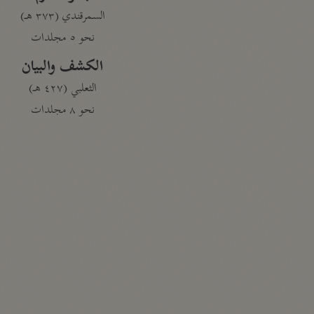
السمرقندي (٣٧٣ هـ)
نحو ٥ مجلدات
الكشف والبيان
الثعلبي (٤٢٧ هـ)
نحو ٨ مجلدات