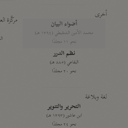
أخرى
مركَّزة الع
أضواء البيان
محمد الأمين الشنقيطي (١٣٩٤ هـ)
الم
نحو ١١ مجلدًا
نظم الدرر
البقاعي (٨٨٥ هـ)
نحو ٢٠ مجلدًا
لغة وبلاغة
التحرير والتنوير
ابن عاشور (١٣٩٣ هـ)
نحو ٢٤ مجلدًا