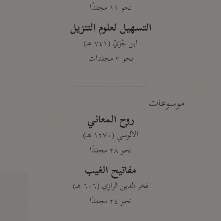
نحو ١١ مجلدًا
التسهيل لعلوم التنزيل
ابن جُزَيّ (٧٤١ هـ)
نحو ٣ مجلدات
موسوعات
روح المعاني
الآلوسي (١٢٧٠ هـ)
نحو ٢٨ مجلدًا
مفاتيح الغيب
فخر الدين الرازي (٦٠٦ هـ)
نحو ٢٤ مجلدًا