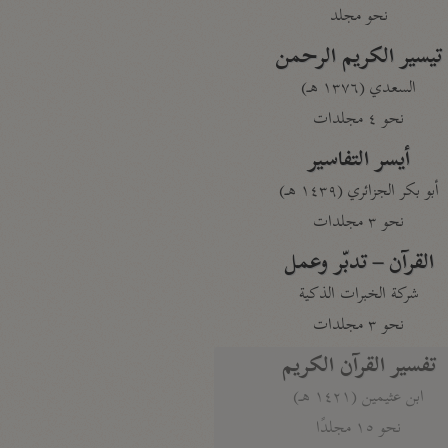
نحو مجلد
تيسير الكريم الرحمن
السعدي (١٣٧٦ هـ)
نحو ٤ مجلدات
أيسر التفاسير
أبو بكر الجزائري (١٤٣٩ هـ)
نحو ٣ مجلدات
القرآن – تدبّر وعمل
شركة الخبرات الذكية
نحو ٣ مجلدات
تفسير القرآن الكريم
ابن عثيمين (١٤٢١ هـ)
نحو ١٥ مجلدًا