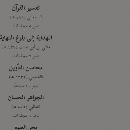
تفسير القرآن
السمعاني (٤٨٩ هـ)
نحو ٥ مجلدات
الهداية إلى بلوغ النهاية
مكي بن أبي طالب (٤٣٧ هـ)
نحو ٧ مجلدات
محاسن التأويل
القاسمي (١٣٣٢ هـ)
نحو ١١ مجلدًا
الجواهر الحسان
الثعالبي (٨٧٥ هـ)
نحو ٦ مجلدات
بحر العلوم