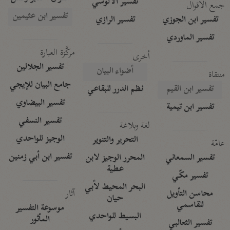
تفسير الآلوسي
جمع الأقوال
تفسير ابن عثيمين
تفسير ابن الجوزي
تفسير الرازي
تفسير الماوردي
مركَّزة العبارة
أخرى
تفسير الجلالين
أضواء البيان
منتقاة
جامع البيان للإيجي
تفسير ابن القيم
نظم الدرر للبقاعي
تفسير البيضاوي
تفسير ابن تيمية
تفسير النسفي
لغة وبلاغة
الوجيز للواحدي
التحرير والتنوير
عامّة
تفسير ابن أبي زمنين
تفسير السمعاني
المحرر الوجيز لابن
عطية
تفسير مكّي
البحر المحيط لأبي
آثار
محاسن التأويل
حيان
للقاسمي
موسوعة التفسير
البسيط للواحدي
المأثور
تفسير الثعالبي