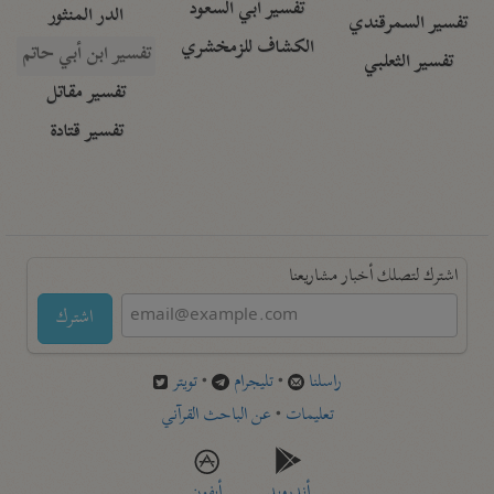
تفسير أبي السعود
الدر المنثور
تفسير السمرقندي
الكشاف للزمخشري
تفسير ابن أبي حاتم
تفسير الثعلبي
تفسير مقاتل
تفسير قتادة
اشترك لتصلك أخبار مشاريعنا
اشترك
راسلنا
•
تليجرام
•
تويتر
تعليمات
•
عن الباحث القرآني
أندرويد
أيفون