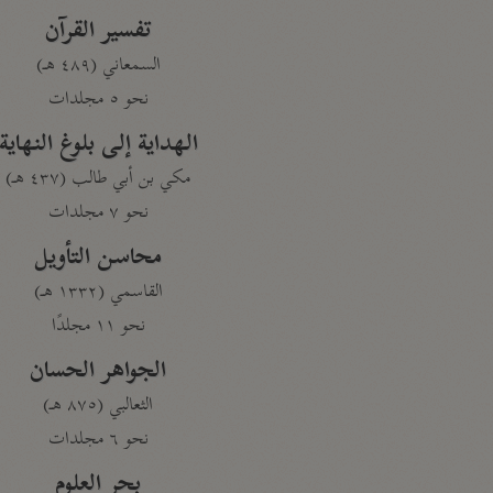
تفسير القرآن
السمعاني (٤٨٩ هـ)
نحو ٥ مجلدات
الهداية إلى بلوغ النهاية
مكي بن أبي طالب (٤٣٧ هـ)
نحو ٧ مجلدات
محاسن التأويل
القاسمي (١٣٣٢ هـ)
نحو ١١ مجلدًا
الجواهر الحسان
الثعالبي (٨٧٥ هـ)
نحو ٦ مجلدات
بحر العلوم