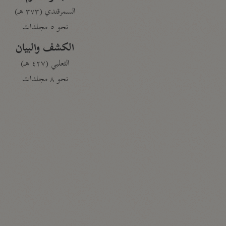
السمرقندي (٣٧٣ هـ)
نحو ٥ مجلدات
الكشف والبيان
الثعلبي (٤٢٧ هـ)
نحو ٨ مجلدات