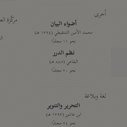
أخرى
مركَّزة الع
أضواء البيان
محمد الأمين الشنقيطي (١٣٩٤ هـ)
الم
نحو ١١ مجلدًا
نظم الدرر
البقاعي (٨٨٥ هـ)
نحو ٢٠ مجلدًا
لغة وبلاغة
التحرير والتنوير
ابن عاشور (١٣٩٣ هـ)
نحو ٢٤ مجلدًا