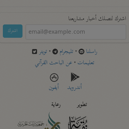
اشترك لتصلك أخبار مشاريعنا
اشترك
راسلنا
•
تليجرام
•
تويتر
تعليمات
•
عن الباحث القرآني
أندرويد
أيفون
تطوير
رعاية