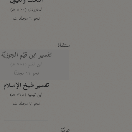
النكت والعيون
الماوردي (٤٥٠ هـ)
نحو ٦ مجلدات
منتقاة
تفسير ابن قيّم الجوزيّة
ابن القيم (٧٥١ هـ)
نحو ١٢ مجلدًا
تفسير شيخ الإسلام
ابن تيمية (٧٢٨ هـ)
نحو ٧ مجلدات
عامّة