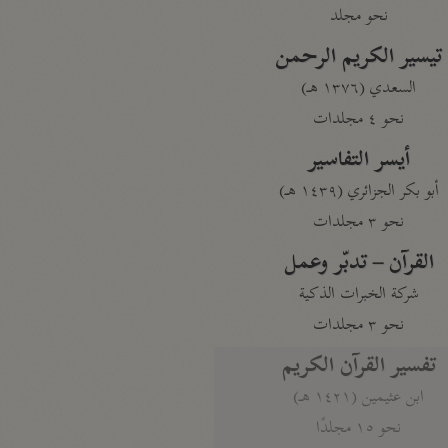
نحو مجلد
تيسير الكريم الرحمن
السعدي (١٣٧٦ هـ)
نحو ٤ مجلدات
أيسر التفاسير
أبو بكر الجزائري (١٤٣٩ هـ)
نحو ٣ مجلدات
القرآن – تدبّر وعمل
شركة الخبرات الذكية
نحو ٣ مجلدات
تفسير القرآن الكريم
ابن عثيمين (١٤٢١ هـ)
نحو ١٥ مجلدًا