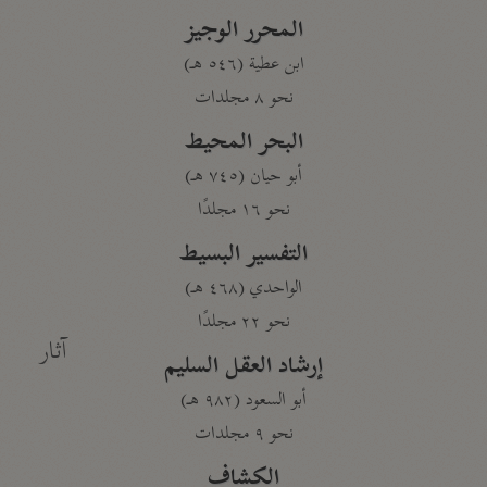
المحرر الوجيز
ابن عطية (٥٤٦ هـ)
نحو ٨ مجلدات
البحر المحيط
أبو حيان (٧٤٥ هـ)
نحو ١٦ مجلدًا
التفسير البسيط
الواحدي (٤٦٨ هـ)
نحو ٢٢ مجلدًا
آثار
إرشاد العقل السليم
أبو السعود (٩٨٢ هـ)
نحو ٩ مجلدات
الكشاف