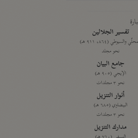
بارة
تفسير الجلالين
حلّي والسيوطي (٨٦٤، ٩١١ هـ)
نحو مجلد
جامع البيان
الإيجي (٩٠٥ هـ)
نحو ٣ مجلدات
أنوار التنزيل
البيضاوي (٦٨٥ هـ)
نحو ٣ مجلدات
مدارك التنزيل
النسفي (٧١٠ هـ)