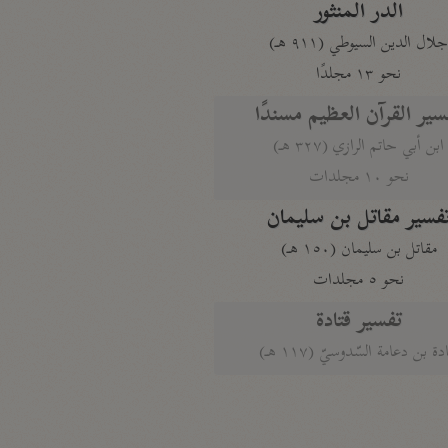
الدر المنثور
لال الدين السيوطي (٩١١ هـ)
نحو ١٣ مجلدًا
سير القرآن العظيم مسندًا
ابن أبي حاتم الرازي (٣٢٧ هـ)
نحو ١٠ مجلدات
فسير مقاتل بن سليمان
مقاتل بن سليمان (١٥٠ هـ)
نحو ٥ مجلدات
تفسير قتادة
دة بن دعامة السّدوسيّ (١١٧ هـ)