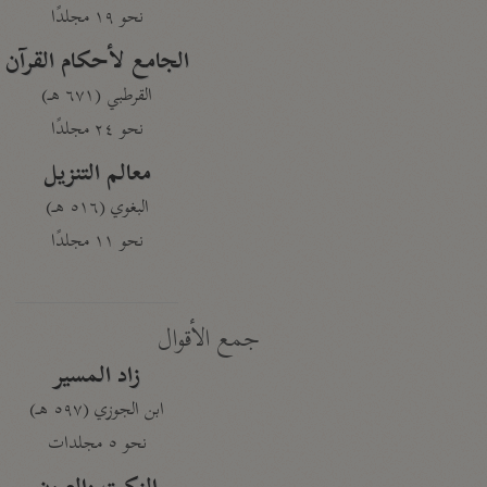
نحو ١٩ مجلدًا
الجامع لأحكام القرآن
القرطبي (٦٧١ هـ)
نحو ٢٤ مجلدًا
معالم التنزيل
البغوي (٥١٦ هـ)
نحو ١١ مجلدًا
جمع الأقوال
زاد المسير
ابن الجوزي (٥٩٧ هـ)
نحو ٥ مجلدات