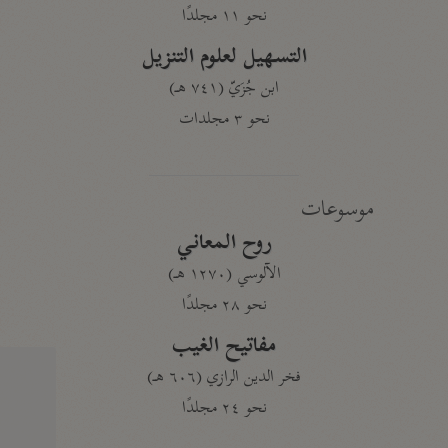
نحو ١١ مجلدًا
التسهيل لعلوم التنزيل
ابن جُزَيّ (٧٤١ هـ)
نحو ٣ مجلدات
موسوعات
روح المعاني
الآلوسي (١٢٧٠ هـ)
نحو ٢٨ مجلدًا
مفاتيح الغيب
فخر الدين الرازي (٦٠٦ هـ)
نحو ٢٤ مجلدًا