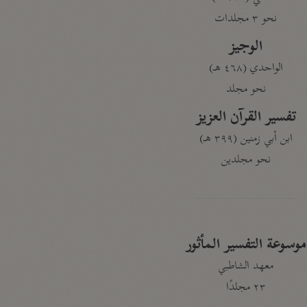
نحو ٣ مجلدات
الوجيز
الواحدي (٤٦٨ هـ)
نحو مجلد
تفسير القرآن العزيز
ابن أبي زمنين (٣٩٩ هـ)
نحو مجلدين
موسوعة التفسير المأثور
معهد الشاطبي
٢٣ مجلدًا