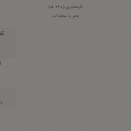
الزمخشري (٥٣٨ هـ)
ج
نحو ٨ مجلدات
تف
ت
قتا