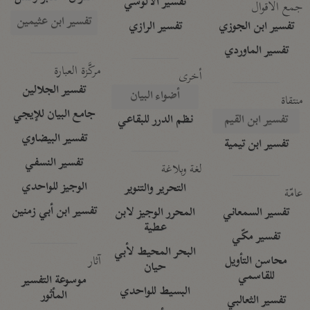
تفسير الآلوسي
جمع الأقوال
تفسير ابن عثيمين
تفسير ابن الجوزي
تفسير الرازي
تفسير الماوردي
مركَّزة العبارة
أخرى
تفسير الجلالين
أضواء البيان
منتقاة
جامع البيان للإيجي
تفسير ابن القيم
نظم الدرر للبقاعي
تفسير البيضاوي
تفسير ابن تيمية
تفسير النسفي
لغة وبلاغة
الوجيز للواحدي
التحرير والتنوير
عامّة
تفسير ابن أبي زمنين
تفسير السمعاني
المحرر الوجيز لابن
عطية
تفسير مكّي
البحر المحيط لأبي
آثار
محاسن التأويل
حيان
للقاسمي
موسوعة التفسير
البسيط للواحدي
المأثور
تفسير الثعالبي