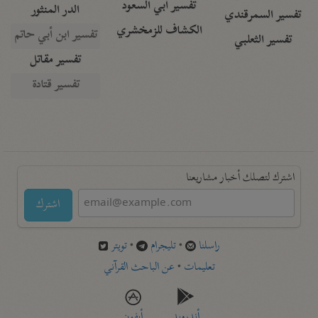
تفسير أبي السعود
الدر المنثور
تفسير السمرقندي
الكشاف للزمخشري
تفسير ابن أبي حاتم
تفسير الثعلبي
تفسير مقاتل
تفسير قتادة
اشترك لتصلك أخبار مشاريعنا
اشترك
راسلنا
•
تليجرام
•
تويتر
تعليمات
•
عن الباحث القرآني
أندرويد
أيفون