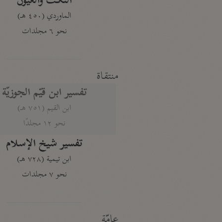
النكت والعيون
الماوردي (٤٥٠ هـ)
نحو ٦ مجلدات
منتقاة
تفسير ابن قيّم الجوزيّة
ابن القيم (٧٥١ هـ)
نحو ١٢ مجلدًا
تفسير شيخ الإسلام
ابن تيمية (٧٢٨ هـ)
نحو ٧ مجلدات
عامّة