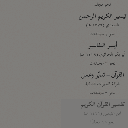
نحو مجلد
تيسير الكريم الرحمن
السعدي (١٣٧٦ هـ)
نحو ٤ مجلدات
أيسر التفاسير
أبو بكر الجزائري (١٤٣٩ هـ)
نحو ٣ مجلدات
القرآن – تدبّر وعمل
شركة الخبرات الذكية
نحو ٣ مجلدات
تفسير القرآن الكريم
ابن عثيمين (١٤٢١ هـ)
نحو ١٥ مجلدًا