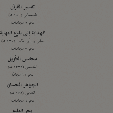
تفسير القرآن
السمعاني (٤٨٩ هـ)
نحو ٥ مجلدات
الهداية إلى بلوغ النهاية
مكي بن أبي طالب (٤٣٧ هـ)
نحو ٧ مجلدات
محاسن التأويل
القاسمي (١٣٣٢ هـ)
نحو ١١ مجلدًا
الجواهر الحسان
الثعالبي (٨٧٥ هـ)
نحو ٦ مجلدات
بحر العلوم