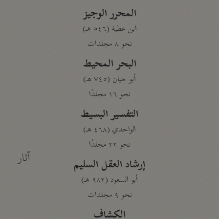
المحرر الوجيز
ابن عطية (٥٤٦ هـ)
نحو ٨ مجلدات
البحر المحيط
أبو حيان (٧٤٥ هـ)
نحو ١٦ مجلدًا
التفسير البسيط
الواحدي (٤٦٨ هـ)
نحو ٢٢ مجلدًا
آثار
إرشاد العقل السليم
أبو السعود (٩٨٢ هـ)
نحو ٩ مجلدات
الكشاف