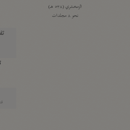
الزمخشري (٥٣٨ هـ)
ج
نحو ٨ مجلدات
تف
ت
قتا