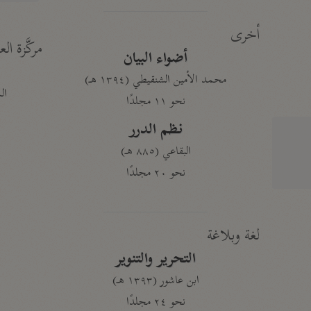
أخرى
مركَّزة الع
أضواء البيان
محمد الأمين الشنقيطي (١٣٩٤ هـ)
الم
نحو ١١ مجلدًا
نظم الدرر
البقاعي (٨٨٥ هـ)
نحو ٢٠ مجلدًا
لغة وبلاغة
التحرير والتنوير
ابن عاشور (١٣٩٣ هـ)
نحو ٢٤ مجلدًا