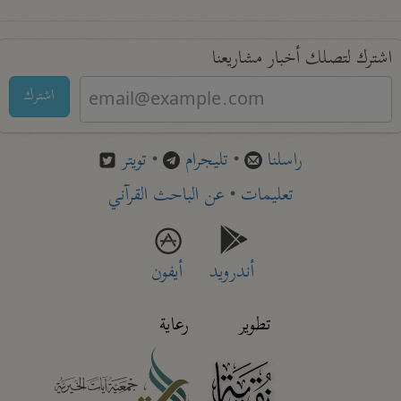
اشترك لتصلك أخبار مشاريعنا
اشترك
راسلنا
•
تليجرام
•
تويتر
تعليمات
•
عن الباحث القرآني
أندرويد
أيفون
تطوير
رعاية