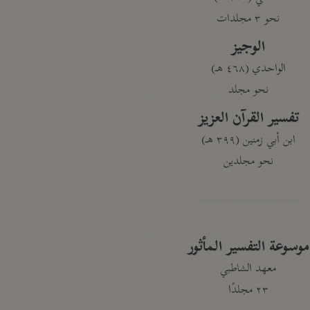
نحو ٣ مجلدات
الوجيز
الواحدي (٤٦٨ هـ)
نحو مجلد
تفسير القرآن العزيز
ابن أبي زمنين (٣٩٩ هـ)
نحو مجلدين
موسوعة التفسير المأثور
معهد الشاطبي
٢٣ مجلدًا