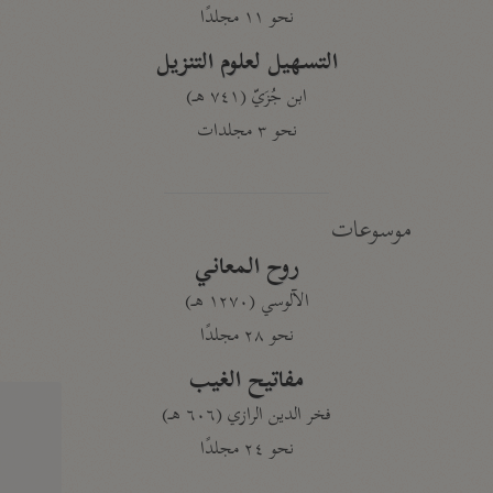
نحو ١١ مجلدًا
التسهيل لعلوم التنزيل
ابن جُزَيّ (٧٤١ هـ)
نحو ٣ مجلدات
موسوعات
روح المعاني
الآلوسي (١٢٧٠ هـ)
نحو ٢٨ مجلدًا
مفاتيح الغيب
فخر الدين الرازي (٦٠٦ هـ)
نحو ٢٤ مجلدًا