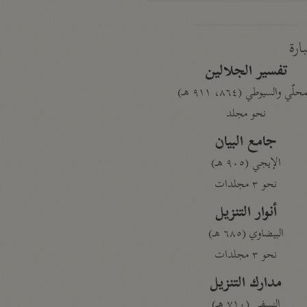
بارة
تفسير الجلالين
حلّي والسيوطي (٨٦٤، ٩١١ هـ)
نحو مجلد
جامع البيان
الإيجي (٩٠٥ هـ)
نحو ٣ مجلدات
أنوار التنزيل
البيضاوي (٦٨٥ هـ)
نحو ٣ مجلدات
مدارك التنزيل
النسفي (٧١٠ هـ)