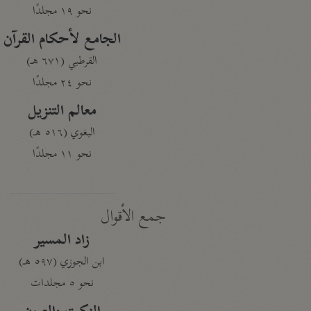
نحو ١٩ مجلدًا
الجامع لأحكام القرآن
القرطبي (٦٧١ هـ)
نحو ٢٤ مجلدًا
معالم التنزيل
البغوي (٥١٦ هـ)
نحو ١١ مجلدًا
جمع الأقوال
زاد المسير
ابن الجوزي (٥٩٧ هـ)
نحو ٥ مجلدات