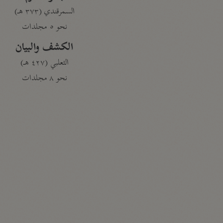
السمرقندي (٣٧٣ هـ)
نحو ٥ مجلدات
الكشف والبيان
الثعلبي (٤٢٧ هـ)
نحو ٨ مجلدات