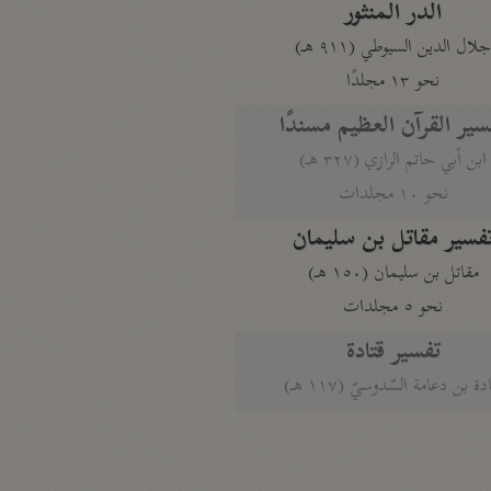
الدر المنثور
لال الدين السيوطي (٩١١ هـ)
نحو ١٣ مجلدًا
سير القرآن العظيم مسندًا
ابن أبي حاتم الرازي (٣٢٧ هـ)
نحو ١٠ مجلدات
فسير مقاتل بن سليمان
مقاتل بن سليمان (١٥٠ هـ)
نحو ٥ مجلدات
تفسير قتادة
دة بن دعامة السّدوسيّ (١١٧ هـ)