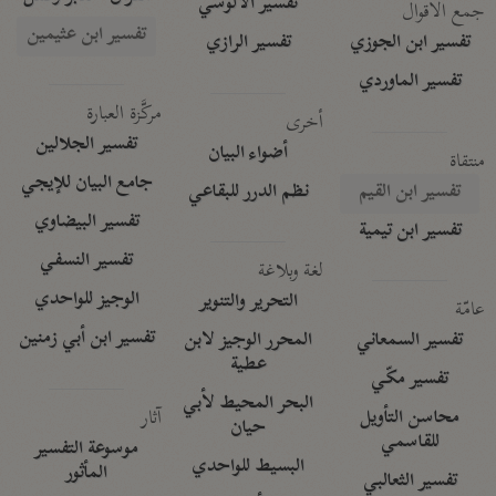
تفسير الآلوسي
جمع الأقوال
تفسير ابن عثيمين
تفسير ابن الجوزي
تفسير الرازي
تفسير الماوردي
مركَّزة العبارة
أخرى
تفسير الجلالين
أضواء البيان
منتقاة
جامع البيان للإيجي
تفسير ابن القيم
نظم الدرر للبقاعي
تفسير البيضاوي
تفسير ابن تيمية
تفسير النسفي
لغة وبلاغة
الوجيز للواحدي
التحرير والتنوير
عامّة
تفسير ابن أبي زمنين
تفسير السمعاني
المحرر الوجيز لابن
عطية
تفسير مكّي
البحر المحيط لأبي
آثار
محاسن التأويل
حيان
للقاسمي
موسوعة التفسير
البسيط للواحدي
المأثور
تفسير الثعالبي