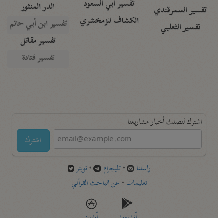
تفسير أبي السعود
الدر المنثور
تفسير السمرقندي
الكشاف للزمخشري
تفسير ابن أبي حاتم
تفسير الثعلبي
تفسير مقاتل
تفسير قتادة
اشترك لتصلك أخبار مشاريعنا
اشترك
راسلنا
•
تليجرام
•
تويتر
تعليمات
•
عن الباحث القرآني
أندرويد
أيفون