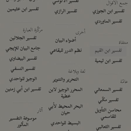
تفسير الآلوسي
جمع الأقوال
تفسير ابن عثيمين
تفسير ابن الجوزي
تفسير الرازي
تفسير الماوردي
مركَّزة العبارة
أخرى
تفسير الجلالين
أضواء البيان
منتقاة
جامع البيان للإيجي
تفسير ابن القيم
نظم الدرر للبقاعي
تفسير البيضاوي
تفسير ابن تيمية
تفسير النسفي
لغة وبلاغة
الوجيز للواحدي
التحرير والتنوير
عامّة
تفسير ابن أبي زمنين
تفسير السمعاني
المحرر الوجيز لابن
عطية
تفسير مكّي
البحر المحيط لأبي
آثار
محاسن التأويل
حيان
للقاسمي
موسوعة التفسير
البسيط للواحدي
المأثور
تفسير الثعالبي