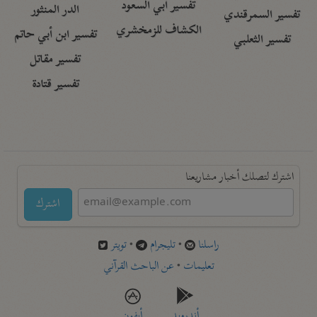
تفسير أبي السعود
الدر المنثور
تفسير السمرقندي
الكشاف للزمخشري
تفسير ابن أبي حاتم
تفسير الثعلبي
تفسير مقاتل
تفسير قتادة
اشترك لتصلك أخبار مشاريعنا
اشترك
راسلنا
•
تليجرام
•
تويتر
تعليمات
•
عن الباحث القرآني
أندرويد
أيفون