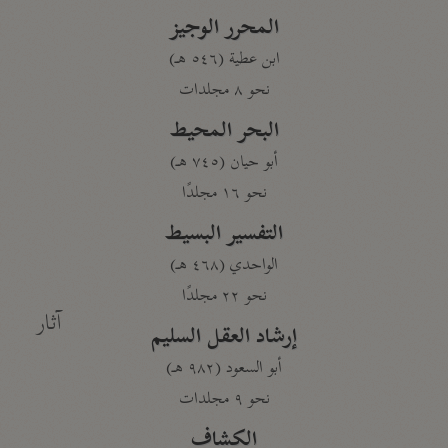
المحرر الوجيز
ابن عطية (٥٤٦ هـ)
نحو ٨ مجلدات
البحر المحيط
أبو حيان (٧٤٥ هـ)
نحو ١٦ مجلدًا
التفسير البسيط
الواحدي (٤٦٨ هـ)
نحو ٢٢ مجلدًا
آثار
إرشاد العقل السليم
أبو السعود (٩٨٢ هـ)
نحو ٩ مجلدات
الكشاف