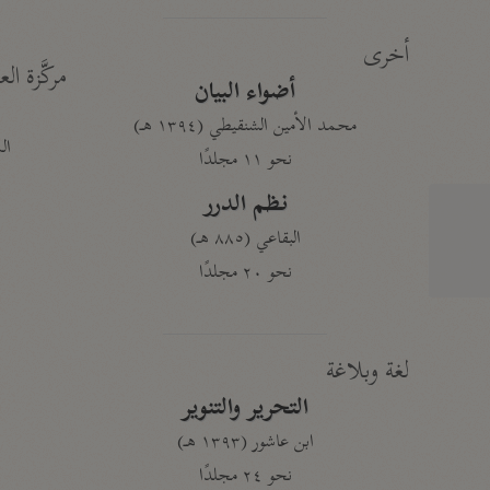
أخرى
مركَّزة الع
أضواء البيان
محمد الأمين الشنقيطي (١٣٩٤ هـ)
الم
نحو ١١ مجلدًا
نظم الدرر
البقاعي (٨٨٥ هـ)
نحو ٢٠ مجلدًا
لغة وبلاغة
التحرير والتنوير
ابن عاشور (١٣٩٣ هـ)
نحو ٢٤ مجلدًا