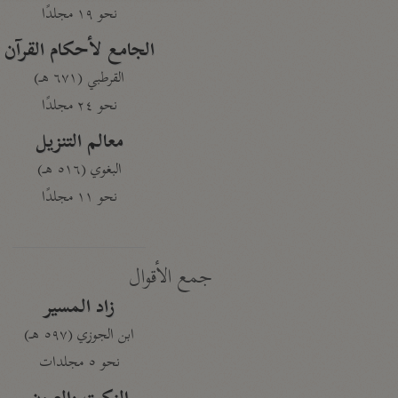
نحو ١٩ مجلدًا
الجامع لأحكام القرآن
القرطبي (٦٧١ هـ)
نحو ٢٤ مجلدًا
معالم التنزيل
البغوي (٥١٦ هـ)
نحو ١١ مجلدًا
جمع الأقوال
زاد المسير
ابن الجوزي (٥٩٧ هـ)
نحو ٥ مجلدات