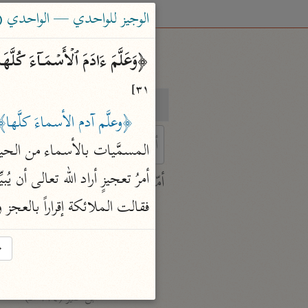
الوجيز للواحدي — الواحدي (٤٦٨ هـ)
﴿وَعَلَّمَ ءَادَمَ ٱلۡأَسۡمَاۤءَ كُلَّهَا
٣١]
بحث
تفسير
﴿وعلَّم آدم الأسماءَ كلَّها
المسمَّيات بالأسماء من الحي
 characters for results.
أمرُ تعجيزٍ أراد الله تعالى أن ي
أمّهات
جامع البيان
فقالت الملائكة إقراراً بالعجز وا
ابن جرير الطبري (٣١٠ هـ)
نحو ٢٨ مجلدًا
→
تفسير القرآن العظيم
ابن كثير (٧٧٤ هـ)