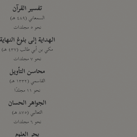
تفسير القرآن
السمعاني (٤٨٩ هـ)
نحو ٥ مجلدات
الهداية إلى بلوغ النهاية
مكي بن أبي طالب (٤٣٧ هـ)
نحو ٧ مجلدات
محاسن التأويل
القاسمي (١٣٣٢ هـ)
نحو ١١ مجلدًا
الجواهر الحسان
الثعالبي (٨٧٥ هـ)
نحو ٦ مجلدات
بحر العلوم