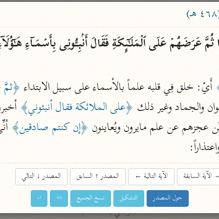
ساهم معنا في نشر القرآن والعلم الشرعي
الباحث القرآني
 ثُمَّ عَرَضَهُمۡ عَلَى ٱلۡمَلَـٰۤىِٕكَةِ فَقَالَ أَنۢبِـُٔونِی بِأَسۡمَاۤءِ هَـٰۤؤُ
علوم
مصاحف
﴾
 أَيْ: خلق فِي قلبه علماً بالأسماء على سبيل الابتداء 
﴿ثمَّ
وان والجماد وغير ذلك 
﴿على الملائكة فقال أنبئوني﴾
 أخبرو
pe 1 or
Type 2 or more
ُبيِّن عجزهم عن علم مايرون ويُعاينون 
﴿إن كنتم صادقين﴾
عامّة
معاصرة
more
فتح البيان
عتذاراً:
acters
صديق حسن خان (١٣٠٧ هـ)
نحو ١٢ مجلدًا
الآية السابقة
الآية التالية
←
المصدر
↑
السابق
المصدر
↓
التالي
results.
فتح القدير
حول المصدر
التشكيل
نسخ الجميع
ا+
ا-
الشوكاني (١٢٥٠ هـ)