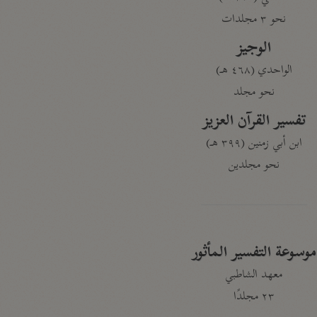
نحو ٣ مجلدات
الوجيز
الواحدي (٤٦٨ هـ)
نحو مجلد
تفسير القرآن العزيز
ابن أبي زمنين (٣٩٩ هـ)
نحو مجلدين
موسوعة التفسير المأثور
معهد الشاطبي
٢٣ مجلدًا