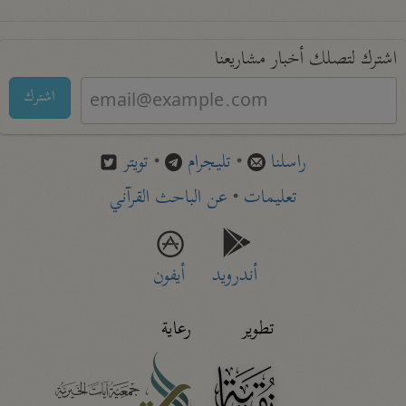
اشترك لتصلك أخبار مشاريعنا
اشترك
راسلنا
•
تليجرام
•
تويتر
تعليمات
•
عن الباحث القرآني
أندرويد
أيفون
تطوير
رعاية