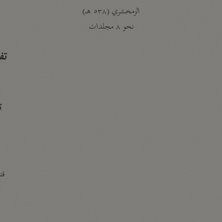
الزمخشري (٥٣٨ هـ)
ج
نحو ٨ مجلدات
تف
ت
قتا