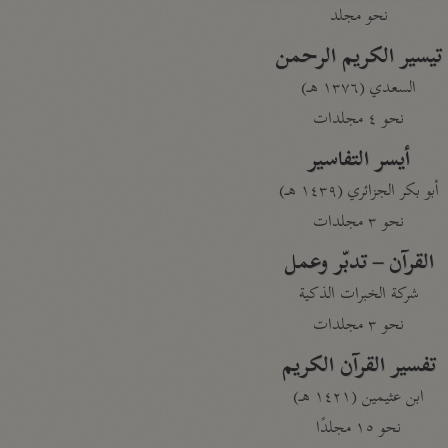
نحو مجلد
تيسير الكريم الرحمن
السعدي (١٣٧٦ هـ)
نحو ٤ مجلدات
أيسر التفاسير
أبو بكر الجزائري (١٤٣٩ هـ)
نحو ٣ مجلدات
القرآن – تدبّر وعمل
شركة الخبرات الذكية
نحو ٣ مجلدات
تفسير القرآن الكريم
ابن عثيمين (١٤٢١ هـ)
نحو ١٥ مجلدًا