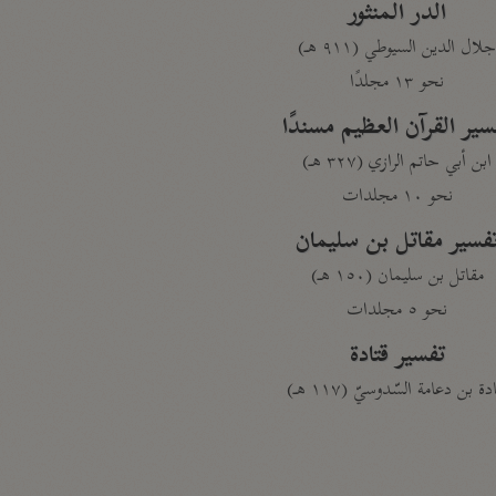
الدر المنثور
لال الدين السيوطي (٩١١ هـ)
نحو ١٣ مجلدًا
سير القرآن العظيم مسندًا
ابن أبي حاتم الرازي (٣٢٧ هـ)
نحو ١٠ مجلدات
فسير مقاتل بن سليمان
مقاتل بن سليمان (١٥٠ هـ)
نحو ٥ مجلدات
تفسير قتادة
دة بن دعامة السّدوسيّ (١١٧ هـ)