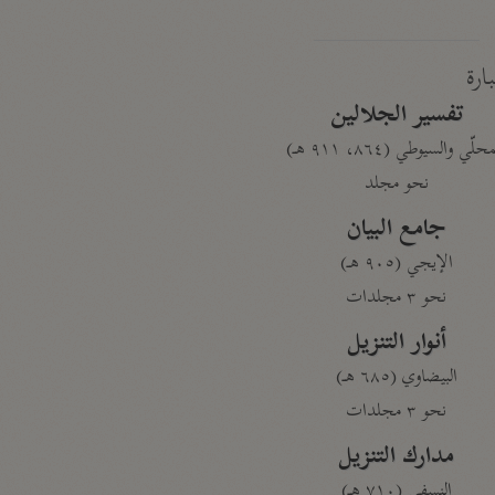
بارة
تفسير الجلالين
حلّي والسيوطي (٨٦٤، ٩١١ هـ)
نحو مجلد
جامع البيان
الإيجي (٩٠٥ هـ)
نحو ٣ مجلدات
أنوار التنزيل
البيضاوي (٦٨٥ هـ)
نحو ٣ مجلدات
مدارك التنزيل
النسفي (٧١٠ هـ)