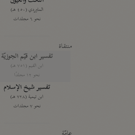
النكت والعيون
الماوردي (٤٥٠ هـ)
نحو ٦ مجلدات
منتقاة
تفسير ابن قيّم الجوزيّة
ابن القيم (٧٥١ هـ)
نحو ١٢ مجلدًا
تفسير شيخ الإسلام
ابن تيمية (٧٢٨ هـ)
نحو ٧ مجلدات
عامّة