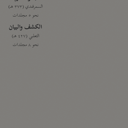
السمرقندي (٣٧٣ هـ)
نحو ٥ مجلدات
الكشف والبيان
الثعلبي (٤٢٧ هـ)
نحو ٨ مجلدات