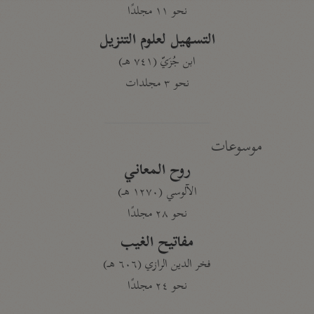
نحو ١١ مجلدًا
التسهيل لعلوم التنزيل
ابن جُزَيّ (٧٤١ هـ)
نحو ٣ مجلدات
موسوعات
روح المعاني
الآلوسي (١٢٧٠ هـ)
نحو ٢٨ مجلدًا
مفاتيح الغيب
فخر الدين الرازي (٦٠٦ هـ)
نحو ٢٤ مجلدًا