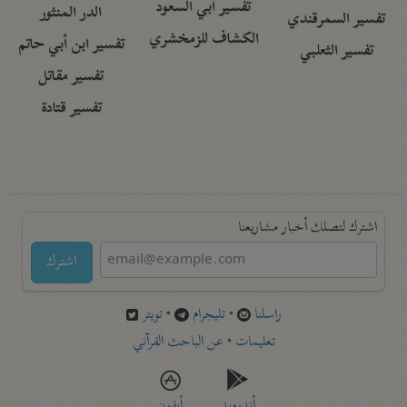
تفسير أبي السعود
الدر المنثور
تفسير السمرقندي
الكشاف للزمخشري
تفسير ابن أبي حاتم
تفسير الثعلبي
تفسير مقاتل
تفسير قتادة
اشترك لتصلك أخبار مشاريعنا
اشترك
راسلنا
•
تليجرام
•
تويتر
تعليمات
•
عن الباحث القرآني
أندرويد
أيفون