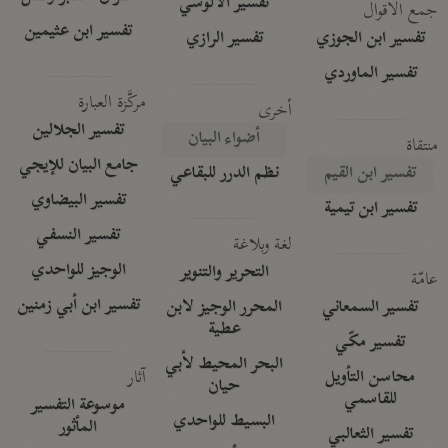
تفسير الآلوسي
جمع الأقوال
تفسير ابن عثيمين
تفسير ابن الجوزي
تفسير الرازي
تفسير الماوردي
مركَّزة العبارة
أخرى
تفسير الجلالين
أضواء البيان
منتقاة
جامع البيان للإيجي
تفسير ابن القيم
نظم الدرر للبقاعي
تفسير البيضاوي
تفسير ابن تيمية
تفسير النسفي
لغة وبلاغة
الوجيز للواحدي
التحرير والتنوير
عامّة
تفسير ابن أبي زمنين
تفسير السمعاني
المحرر الوجيز لابن
عطية
تفسير مكّي
البحر المحيط لأبي
آثار
محاسن التأويل
حيان
للقاسمي
موسوعة التفسير
البسيط للواحدي
المأثور
تفسير الثعالبي