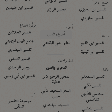
تفسير الآلوسي
جمع الأقوال
تفسير ابن عثيمين
تفسير ابن الجوزي
تفسير الرازي
تفسير الماوردي
مركَّزة العبارة
أخرى
تفسير الجلالين
أضواء البيان
منتقاة
جامع البيان للإيجي
تفسير ابن القيم
نظم الدرر للبقاعي
تفسير البيضاوي
تفسير ابن تيمية
تفسير النسفي
لغة وبلاغة
الوجيز للواحدي
التحرير والتنوير
عامّة
تفسير ابن أبي زمنين
تفسير السمعاني
المحرر الوجيز لابن
عطية
تفسير مكّي
البحر المحيط لأبي
آثار
محاسن التأويل
حيان
للقاسمي
موسوعة التفسير
البسيط للواحدي
المأثور
تفسير الثعالبي