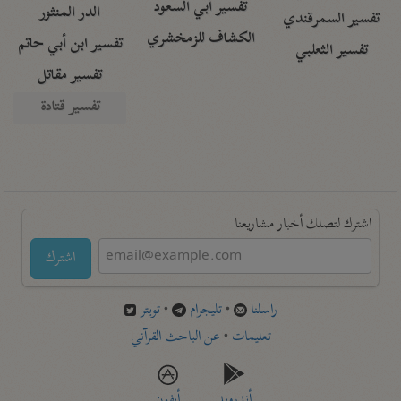
تفسير أبي السعود
الدر المنثور
تفسير السمرقندي
الكشاف للزمخشري
تفسير ابن أبي حاتم
تفسير الثعلبي
تفسير مقاتل
تفسير قتادة
اشترك لتصلك أخبار مشاريعنا
اشترك
راسلنا
•
تليجرام
•
تويتر
تعليمات
•
عن الباحث القرآني
أندرويد
أيفون