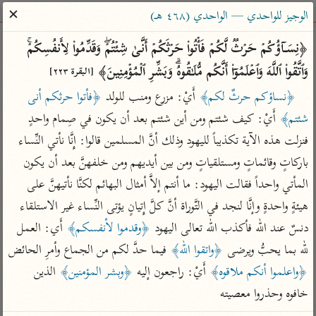
ساهم معنا في نشر القرآن والعلم الشرعي
✕
الوجيز للواحدي — الواحدي (٤٦٨ هـ)
الباحث القرآني
﴿نِسَاۤؤُكُمۡ حَرۡثࣱ لَّكُمۡ فَأۡتُوا۟ حَرۡثَكُمۡ أَنَّىٰ شِئۡتُمۡۖ وَقَدِّمُوا۟ لِأَنفُسِكُمۡۚ 
وَٱتَّقُوا۟ ٱللَّهَ وَٱعۡلَمُوۤا۟ أَنَّكُم مُّلَـٰقُوهُۗ وَبَشِّرِ ٱلۡمُؤۡمِنِینَ﴾ 
[البقرة ٢٢٣]
بحث
تفسير
علوم
مصاحف
معاجم
﴿نساؤكم حرثٌ لكم﴾
 أَيْ: مزرع ومنب للولد 
﴿فأتوا حرثكم أنى 
شئتم﴾
 أَيْ: كيف شئتم ومن أين شئتم بعد أن يكون في صِمام واحدٍ 
فنزلت هذه الآية تكذيباً لليهود وذلك أنَّ المسلمين قالوا: إِنَّا نأتي النِّساء 
Type 2 or more characters for results.
باركاتٍ وقائماتٍ ومستلقياتٍ ومن بين أيديهم ومن خلفهنَّ بعد أن يكون 
Type 1 or more
أمّهات
عامّة
معاصرة
المأتي واحداً فقالت اليهود: ما أنتم إلاَّ أمثال البهائم لكنَّا نأتيهنَّ على 
characters for results.
تفسير الطبري
فتح البيان للقنوجي
الميسر
هيئةٍ واحدةٍ وإنَّا لنجد في التَّوراة أنَّ كلَّ إِتيانٍ يؤتى النِّساء غير الاستلقاء 
تفسير ابن كثير
فتح القدير للشوكاني
المختصر في
دنسٌ عند الله فأكذب الله تعالى اليهود 
﴿وقدموا لأنفسكم﴾
 أَي: العمل 
التفسير
تفسير القرطبي
تفسير ابن جزي
لله بما يحبُّ ويرضى 
﴿واتقوا الله﴾
 فيما حدَّ لكم من الجماع وأمرِ الحائض 
تفسير السعدي
﴿واعلموا أنكم ملاقوه﴾
 أَيْ: راجعون إليه 
﴿وبشر المؤمنين﴾
 الذين 
تفسير البغوي
أيسر التفاسير
خافوه وحذروا معصيته
موسوعات
القرآن – تدبر وعمل