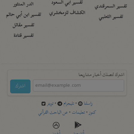
تفسير أبي السعود
الدر المنثور
تفسير السمرقندي
الكشاف للزمخشري
تفسير ابن أبي حاتم
تفسير الثعلبي
تفسير مقاتل
تفسير قتادة
اشترك لتصلك أخبار مشاريعنا
اشترك
راسلنا
•
تليجرام
•
تويتر
كنوز
•
تعليمات
•
عن الباحث القرآني
أندرويد
أيفون