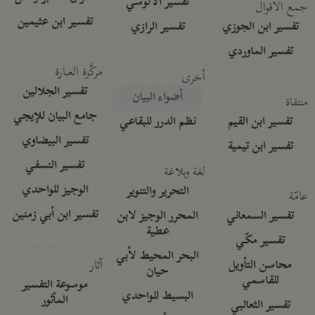
تفسير الآلوسي
جمع الأقوال
تفسير ابن عثيمين
تفسير ابن الجوزي
تفسير الرازي
تفسير الماوردي
مركَّزة العبارة
أخرى
تفسير الجلالين
أضواء البيان
منتقاة
جامع البيان للإيجي
تفسير ابن القيم
نظم الدرر للبقاعي
تفسير البيضاوي
تفسير ابن تيمية
تفسير النسفي
لغة وبلاغة
الوجيز للواحدي
التحرير والتنوير
عامّة
تفسير ابن أبي زمنين
تفسير السمعاني
المحرر الوجيز لابن
عطية
تفسير مكّي
البحر المحيط لأبي
آثار
محاسن التأويل
حيان
للقاسمي
موسوعة التفسير
البسيط للواحدي
المأثور
تفسير الثعالبي