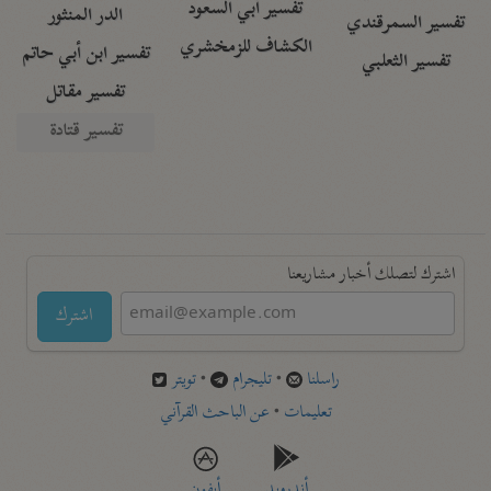
تفسير أبي السعود
الدر المنثور
تفسير السمرقندي
الكشاف للزمخشري
تفسير ابن أبي حاتم
تفسير الثعلبي
تفسير مقاتل
تفسير قتادة
اشترك لتصلك أخبار مشاريعنا
اشترك
راسلنا
•
تليجرام
•
تويتر
تعليمات
•
عن الباحث القرآني
أندرويد
أيفون