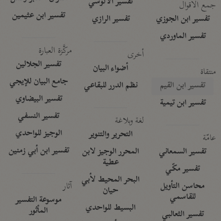
تفسير الآلوسي
جمع الأقوال
تفسير ابن عثيمين
تفسير ابن الجوزي
تفسير الرازي
تفسير الماوردي
مركَّزة العبارة
أخرى
تفسير الجلالين
أضواء البيان
منتقاة
جامع البيان للإيجي
تفسير ابن القيم
نظم الدرر للبقاعي
تفسير البيضاوي
تفسير ابن تيمية
تفسير النسفي
لغة وبلاغة
الوجيز للواحدي
التحرير والتنوير
عامّة
تفسير ابن أبي زمنين
تفسير السمعاني
المحرر الوجيز لابن
عطية
تفسير مكّي
البحر المحيط لأبي
آثار
محاسن التأويل
حيان
للقاسمي
موسوعة التفسير
البسيط للواحدي
المأثور
تفسير الثعالبي