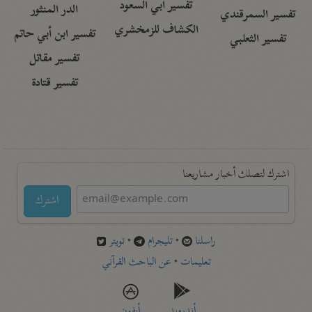
تفسير أبي السعود
الدر المنثور
تفسير السمرقندي
الكشاف للزمخشري
تفسير ابن أبي حاتم
تفسير الثعلبي
تفسير مقاتل
تفسير قتادة
اشترك لتصلك أخبار مشاريعنا
اشترك
راسلنا
•
تليجرام
•
تويتر
تعليمات
•
عن الباحث القرآني
أندرويد
أيفون