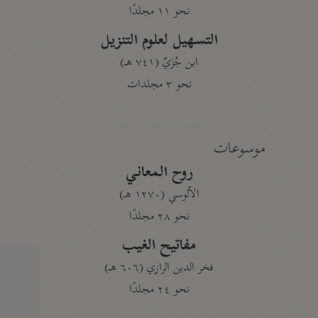
نحو ١١ مجلدًا
التسهيل لعلوم التنزيل
ابن جُزَيّ (٧٤١ هـ)
نحو ٣ مجلدات
موسوعات
روح المعاني
الآلوسي (١٢٧٠ هـ)
نحو ٢٨ مجلدًا
مفاتيح الغيب
فخر الدين الرازي (٦٠٦ هـ)
نحو ٢٤ مجلدًا