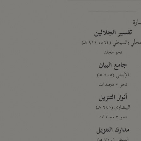
بارة
تفسير الجلالين
حلّي والسيوطي (٨٦٤، ٩١١ هـ)
نحو مجلد
جامع البيان
الإيجي (٩٠٥ هـ)
نحو ٣ مجلدات
أنوار التنزيل
البيضاوي (٦٨٥ هـ)
نحو ٣ مجلدات
مدارك التنزيل
النسفي (٧١٠ هـ)