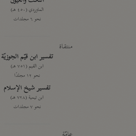
النكت والعيون
الماوردي (٤٥٠ هـ)
نحو ٦ مجلدات
منتقاة
تفسير ابن قيّم الجوزيّة
ابن القيم (٧٥١ هـ)
نحو ١٢ مجلدًا
تفسير شيخ الإسلام
ابن تيمية (٧٢٨ هـ)
نحو ٧ مجلدات
عامّة