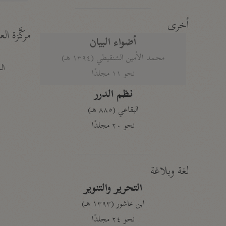
أخرى
مركَّزة الع
أضواء البيان
محمد الأمين الشنقيطي (١٣٩٤ هـ)
الم
نحو ١١ مجلدًا
نظم الدرر
البقاعي (٨٨٥ هـ)
نحو ٢٠ مجلدًا
لغة وبلاغة
التحرير والتنوير
ابن عاشور (١٣٩٣ هـ)
نحو ٢٤ مجلدًا