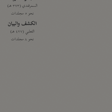
السمرقندي (٣٧٣ هـ)
نحو ٥ مجلدات
الكشف والبيان
الثعلبي (٤٢٧ هـ)
نحو ٨ مجلدات