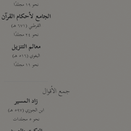
نحو ١٩ مجلدًا
الجامع لأحكام القرآن
القرطبي (٦٧١ هـ)
نحو ٢٤ مجلدًا
معالم التنزيل
البغوي (٥١٦ هـ)
نحو ١١ مجلدًا
جمع الأقوال
زاد المسير
ابن الجوزي (٥٩٧ هـ)
نحو ٥ مجلدات