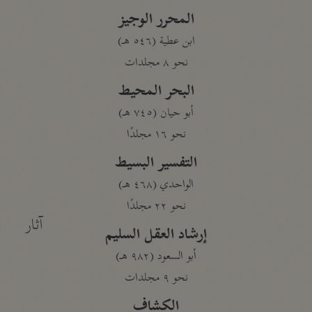
المحرر الوجيز
ابن عطية (٥٤٦ هـ)
نحو ٨ مجلدات
البحر المحيط
أبو حيان (٧٤٥ هـ)
نحو ١٦ مجلدًا
التفسير البسيط
الواحدي (٤٦٨ هـ)
نحو ٢٢ مجلدًا
آثار
إرشاد العقل السليم
أبو السعود (٩٨٢ هـ)
نحو ٩ مجلدات
الكشاف