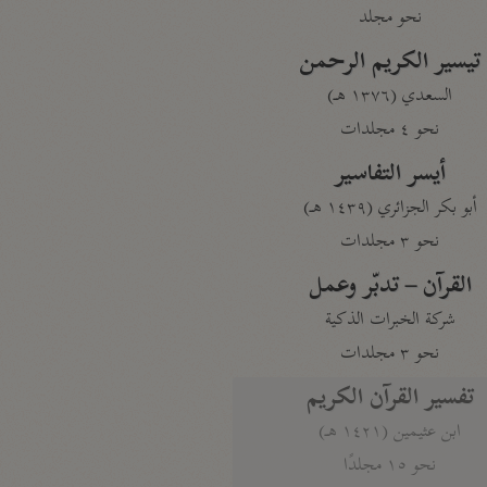
نحو مجلد
تيسير الكريم الرحمن
السعدي (١٣٧٦ هـ)
نحو ٤ مجلدات
أيسر التفاسير
أبو بكر الجزائري (١٤٣٩ هـ)
نحو ٣ مجلدات
القرآن – تدبّر وعمل
شركة الخبرات الذكية
نحو ٣ مجلدات
تفسير القرآن الكريم
ابن عثيمين (١٤٢١ هـ)
نحو ١٥ مجلدًا