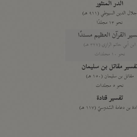
الدر المنثور
لال الدين السيوطي (٩١١ هـ)
نحو ١٣ مجلدًا
سير القرآن العظيم مسندًا
ابن أبي حاتم الرازي (٣٢٧ هـ)
نحو ١٠ مجلدات
فسير مقاتل بن سليمان
مقاتل بن سليمان (١٥٠ هـ)
نحو ٥ مجلدات
تفسير قتادة
دة بن دعامة السّدوسيّ (١١٧ هـ)