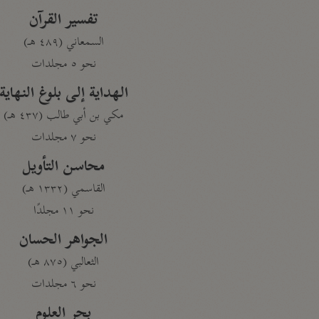
تفسير القرآن
السمعاني (٤٨٩ هـ)
نحو ٥ مجلدات
الهداية إلى بلوغ النهاية
مكي بن أبي طالب (٤٣٧ هـ)
نحو ٧ مجلدات
محاسن التأويل
القاسمي (١٣٣٢ هـ)
نحو ١١ مجلدًا
الجواهر الحسان
الثعالبي (٨٧٥ هـ)
نحو ٦ مجلدات
بحر العلوم