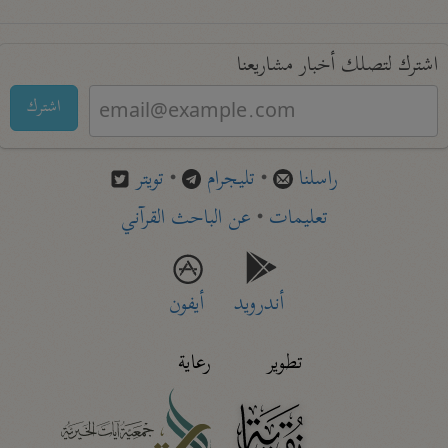
اشترك لتصلك أخبار مشاريعنا
اشترك
راسلنا
•
تليجرام
•
تويتر
تعليمات
•
عن الباحث القرآني
أندرويد
أيفون
تطوير
رعاية