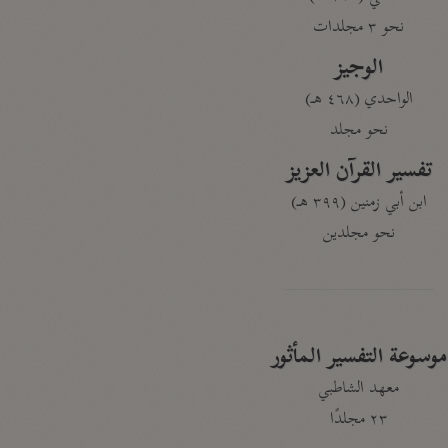
نحو ٣ مجلدات
الوجيز
الواحدي (٤٦٨ هـ)
نحو مجلد
تفسير القرآن العزيز
ابن أبي زمنين (٣٩٩ هـ)
نحو مجلدين
موسوعة التفسير المأثور
معهد الشاطبي
٢٣ مجلدًا