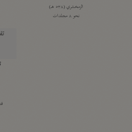
الزمخشري (٥٣٨ هـ)
ج
نحو ٨ مجلدات
تف
ت
قتا