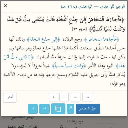
ساهم معنا في نشر القرآن والعلم الشرعي
✕
الوجيز للواحدي — الواحدي (٤٦٨ هـ)
الباحث القرآني
﴿فَأَجَاۤءَهَا ٱلۡمَخَاضُ إِلَىٰ جِذۡعِ ٱلنَّخۡلَةِ قَالَتۡ یَـٰلَیۡتَنِی مِتُّ قَبۡلَ هَـٰذَا 
وَكُنتُ نَسۡیࣰا مَّنسِیࣰّا﴾ 
[مريم ٢٣]
بحث
تفسير
علوم
مصاحف
معاجم
﴿فَأَجاءَها المخاض﴾
 وجع الولادة 
﴿إلى جذع النخلة﴾
 وذلك أنَّها 
حين أخذها الطَّلق صعدت أكمة فإذا عليها جذع نخلةٍ وهو ساقها ولم 
يكن لها سعفٌ فسارت إليها وقالت جزعاً ممَّا أصابها: 
﴿يَا لَيْتَنِي مِتُّ قَبْلَ 
Type 2 or more characters for results.
هَذَا﴾
 اليوم وهذا الأمر 
﴿وكنت نسياً منسياً﴾
 شيئاً متروكاً لا يُعرف ولا 
Type 1 or more
أمّهات
عامّة
معاصرة
يُذكر فلمَّأ رأى جبريل عليه السَّلام وسمع جزعها وناداها من تحت الأكمة 
characters for results.
تفسير الطبري
فتح البيان للقنوجي
الميسر
وهو قوله:
تفسير ابن كثير
فتح القدير للشوكاني
المختصر في
التفسير
→
←
↑
↓
أغلق
تفسير القرطبي
تفسير ابن جزي
تفسير السعدي
حول المصدر
ا+
ا-
تفسير البغوي
أيسر التفاسير
موسوعات
القرآن – تدبر وعمل