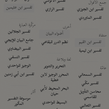
تفسير الآلوسي
جمع الأقوال
تفسير ابن عثيمين
تفسير ابن الجوزي
تفسير الرازي
تفسير الماوردي
مركَّزة العبارة
أخرى
تفسير الجلالين
أضواء البيان
منتقاة
جامع البيان للإيجي
تفسير ابن القيم
نظم الدرر للبقاعي
تفسير البيضاوي
تفسير ابن تيمية
تفسير النسفي
لغة وبلاغة
الوجيز للواحدي
التحرير والتنوير
عامّة
تفسير ابن أبي زمنين
تفسير السمعاني
المحرر الوجيز لابن
عطية
تفسير مكّي
البحر المحيط لأبي
آثار
محاسن التأويل
حيان
للقاسمي
موسوعة التفسير
البسيط للواحدي
المأثور
تفسير الثعالبي