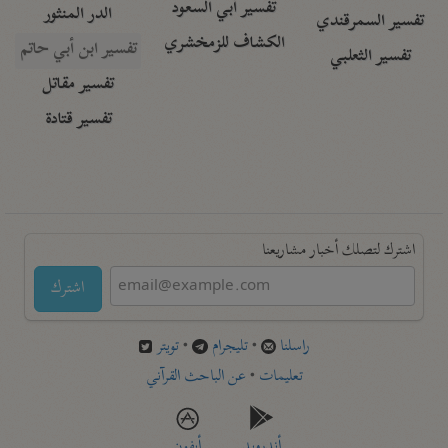
تفسير أبي السعود
الدر المنثور
تفسير السمرقندي
الكشاف للزمخشري
تفسير ابن أبي حاتم
تفسير الثعلبي
تفسير مقاتل
تفسير قتادة
اشترك لتصلك أخبار مشاريعنا
اشترك
راسلنا
•
تليجرام
•
تويتر
تعليمات
•
عن الباحث القرآني
أندرويد
أيفون