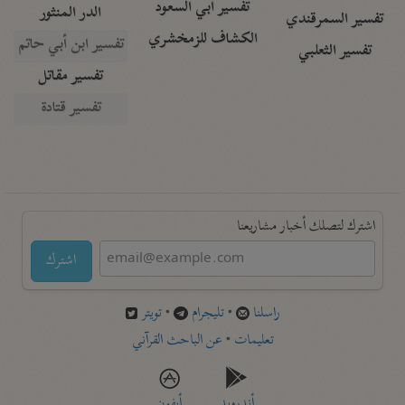
تفسير أبي السعود
الدر المنثور
تفسير السمرقندي
الكشاف للزمخشري
تفسير ابن أبي حاتم
تفسير الثعلبي
تفسير مقاتل
تفسير قتادة
اشترك لتصلك أخبار مشاريعنا
اشترك
راسلنا
•
تليجرام
•
تويتر
تعليمات
•
عن الباحث القرآني
أندرويد
أيفون