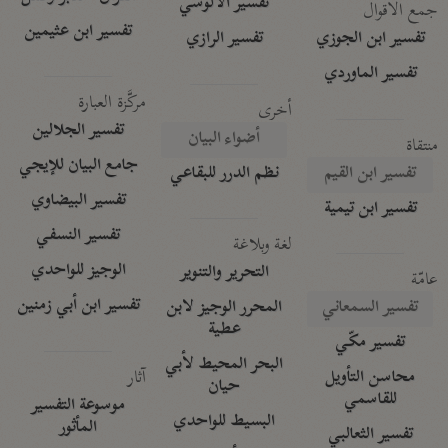
تفسير الآلوسي
جمع الأقوال
تفسير ابن عثيمين
تفسير ابن الجوزي
تفسير الرازي
تفسير الماوردي
مركَّزة العبارة
أخرى
تفسير الجلالين
أضواء البيان
منتقاة
جامع البيان للإيجي
تفسير ابن القيم
نظم الدرر للبقاعي
تفسير البيضاوي
تفسير ابن تيمية
تفسير النسفي
لغة وبلاغة
الوجيز للواحدي
التحرير والتنوير
عامّة
تفسير ابن أبي زمنين
تفسير السمعاني
المحرر الوجيز لابن
عطية
تفسير مكّي
البحر المحيط لأبي
آثار
محاسن التأويل
حيان
للقاسمي
موسوعة التفسير
البسيط للواحدي
المأثور
تفسير الثعالبي