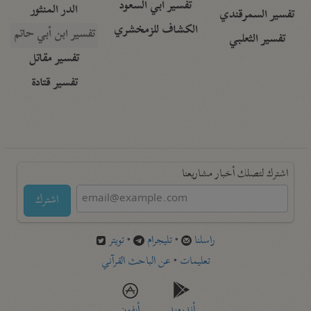
تفسير أبي السعود
الدر المنثور
تفسير السمرقندي
الكشاف للزمخشري
تفسير ابن أبي حاتم
تفسير الثعلبي
تفسير مقاتل
تفسير قتادة
اشترك لتصلك أخبار مشاريعنا
اشترك
راسلنا
•
تليجرام
•
تويتر
تعليمات
•
عن الباحث القرآني
أندرويد
أيفون