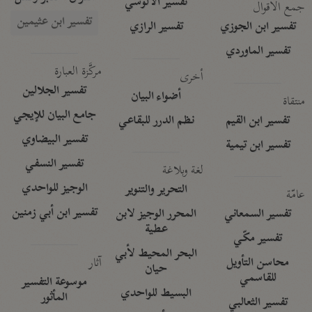
تفسير الآلوسي
جمع الأقوال
تفسير ابن عثيمين
تفسير ابن الجوزي
تفسير الرازي
تفسير الماوردي
مركَّزة العبارة
أخرى
تفسير الجلالين
أضواء البيان
منتقاة
جامع البيان للإيجي
تفسير ابن القيم
نظم الدرر للبقاعي
تفسير البيضاوي
تفسير ابن تيمية
تفسير النسفي
لغة وبلاغة
الوجيز للواحدي
التحرير والتنوير
عامّة
تفسير ابن أبي زمنين
تفسير السمعاني
المحرر الوجيز لابن
عطية
تفسير مكّي
البحر المحيط لأبي
آثار
محاسن التأويل
حيان
للقاسمي
موسوعة التفسير
البسيط للواحدي
المأثور
تفسير الثعالبي