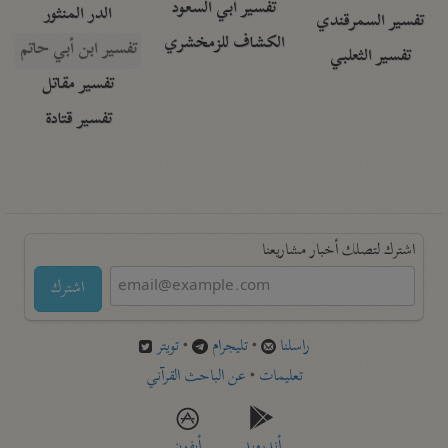
تفسير أبي السعود
الدر المنثور
تفسير السمرقندي
الكشاف للزمخشري
تفسير ابن أبي حاتم
تفسير الثعلبي
تفسير مقاتل
تفسير قتادة
اشترك لتصلك أخبار مشاريعنا
اشترك
راسلنا
•
تليجرام
•
تويتر
تعليمات
•
عن الباحث القرآني
أندرويد
أيفون