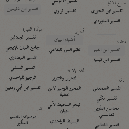
تفسير الآلوسي
جمع الأقوال
تفسير ابن عثيمين
تفسير ابن الجوزي
تفسير الرازي
تفسير الماوردي
مركَّزة العبارة
أخرى
تفسير الجلالين
أضواء البيان
منتقاة
جامع البيان للإيجي
تفسير ابن القيم
نظم الدرر للبقاعي
تفسير البيضاوي
تفسير ابن تيمية
تفسير النسفي
لغة وبلاغة
الوجيز للواحدي
التحرير والتنوير
عامّة
تفسير ابن أبي زمنين
تفسير السمعاني
المحرر الوجيز لابن
عطية
تفسير مكّي
البحر المحيط لأبي
آثار
محاسن التأويل
حيان
للقاسمي
موسوعة التفسير
البسيط للواحدي
المأثور
تفسير الثعالبي