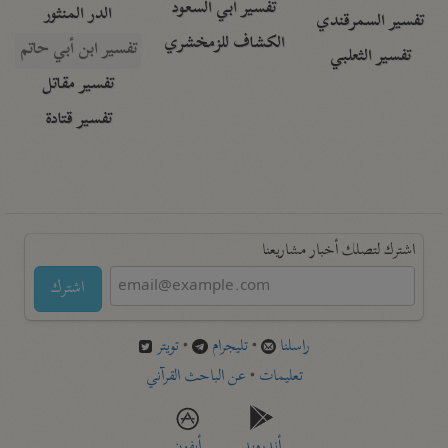
تفسير أبي السعود
الدر المنثور
تفسير السمرقندي
الكشاف للزمخشري
تفسير ابن أبي حاتم
تفسير الثعلبي
تفسير مقاتل
تفسير قتادة
اشترك لتصلك أخبار مشاريعنا
اشترك
راسلنا
•
تليجرام
•
تويتر
تعليمات
•
عن الباحث القرآني
أندرويد
أيفون