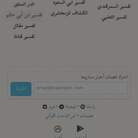
تفسير أبي السعود
الدر المنثور
تفسير السمرقندي
الكشاف للزمخشري
تفسير ابن أبي حاتم
تفسير الثعلبي
تفسير مقاتل
تفسير قتادة
اشترك لتصلك أخبار مشاريعنا
اشترك
راسلنا
•
تليجرام
•
تويتر
تعليمات
•
عن الباحث القرآني
أندرويد
أيفون