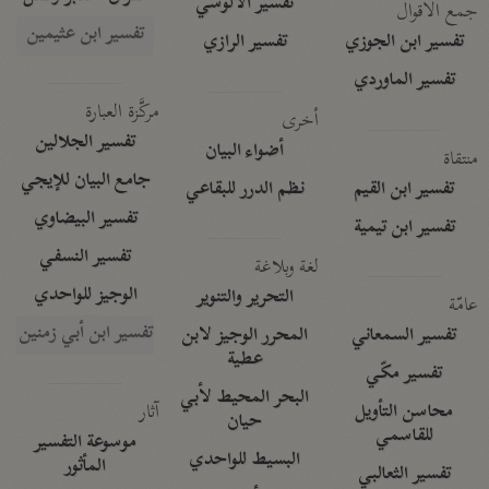
تفسير الآلوسي
جمع الأقوال
تفسير ابن عثيمين
تفسير ابن الجوزي
تفسير الرازي
تفسير الماوردي
مركَّزة العبارة
أخرى
تفسير الجلالين
أضواء البيان
منتقاة
جامع البيان للإيجي
تفسير ابن القيم
نظم الدرر للبقاعي
تفسير البيضاوي
تفسير ابن تيمية
تفسير النسفي
لغة وبلاغة
الوجيز للواحدي
التحرير والتنوير
عامّة
تفسير ابن أبي زمنين
تفسير السمعاني
المحرر الوجيز لابن
عطية
تفسير مكّي
البحر المحيط لأبي
آثار
محاسن التأويل
حيان
للقاسمي
موسوعة التفسير
البسيط للواحدي
المأثور
تفسير الثعالبي