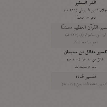
الدر المنثور
لال الدين السيوطي (٩١١ هـ)
نحو ١٣ مجلدًا
سير القرآن العظيم مسندًا
ابن أبي حاتم الرازي (٣٢٧ هـ)
نحو ١٠ مجلدات
فسير مقاتل بن سليمان
مقاتل بن سليمان (١٥٠ هـ)
نحو ٥ مجلدات
تفسير قتادة
دة بن دعامة السّدوسيّ (١١٧ هـ)