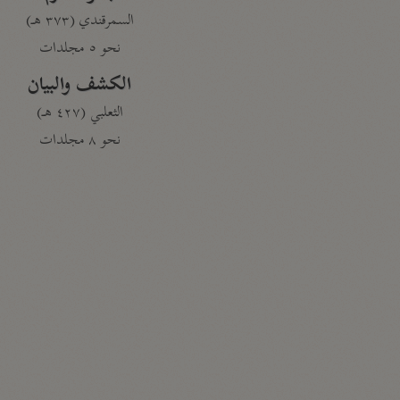
السمرقندي (٣٧٣ هـ)
نحو ٥ مجلدات
الكشف والبيان
الثعلبي (٤٢٧ هـ)
نحو ٨ مجلدات