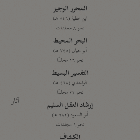
المحرر الوجيز
ابن عطية (٥٤٦ هـ)
نحو ٨ مجلدات
البحر المحيط
أبو حيان (٧٤٥ هـ)
نحو ١٦ مجلدًا
التفسير البسيط
الواحدي (٤٦٨ هـ)
نحو ٢٢ مجلدًا
آثار
إرشاد العقل السليم
أبو السعود (٩٨٢ هـ)
نحو ٩ مجلدات
الكشاف