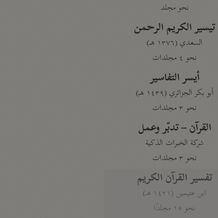
نحو مجلد
تيسير الكريم الرحمن
السعدي (١٣٧٦ هـ)
نحو ٤ مجلدات
أيسر التفاسير
أبو بكر الجزائري (١٤٣٩ هـ)
نحو ٣ مجلدات
القرآن – تدبّر وعمل
شركة الخبرات الذكية
نحو ٣ مجلدات
تفسير القرآن الكريم
ابن عثيمين (١٤٢١ هـ)
نحو ١٥ مجلدًا