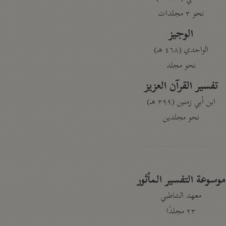
نحو ٣ مجلدات
الوجيز
الواحدي (٤٦٨ هـ)
نحو مجلد
تفسير القرآن العزيز
ابن أبي زمنين (٣٩٩ هـ)
نحو مجلدين
موسوعة التفسير المأثور
معهد الشاطبي
٢٣ مجلدًا