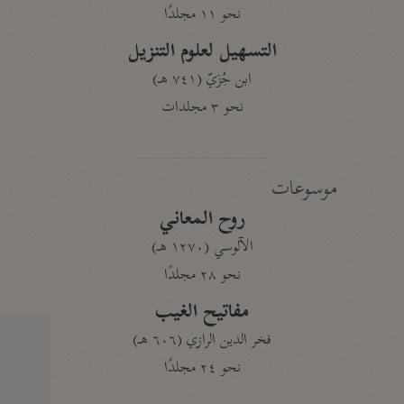
نحو ١١ مجلدًا
التسهيل لعلوم التنزيل
ابن جُزَيّ (٧٤١ هـ)
نحو ٣ مجلدات
موسوعات
روح المعاني
الآلوسي (١٢٧٠ هـ)
نحو ٢٨ مجلدًا
مفاتيح الغيب
فخر الدين الرازي (٦٠٦ هـ)
نحو ٢٤ مجلدًا