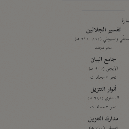
بارة
تفسير الجلالين
حلّي والسيوطي (٨٦٤، ٩١١ هـ)
نحو مجلد
جامع البيان
الإيجي (٩٠٥ هـ)
نحو ٣ مجلدات
أنوار التنزيل
البيضاوي (٦٨٥ هـ)
نحو ٣ مجلدات
مدارك التنزيل
النسفي (٧١٠ هـ)