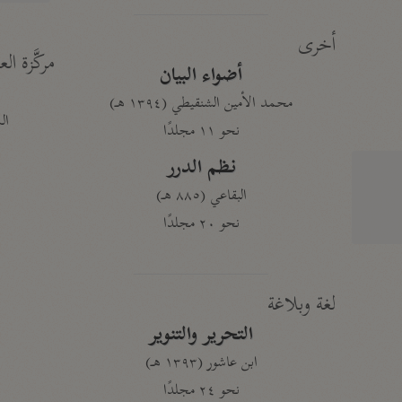
أخرى
مركَّزة الع
أضواء البيان
محمد الأمين الشنقيطي (١٣٩٤ هـ)
الم
نحو ١١ مجلدًا
نظم الدرر
البقاعي (٨٨٥ هـ)
نحو ٢٠ مجلدًا
لغة وبلاغة
التحرير والتنوير
ابن عاشور (١٣٩٣ هـ)
نحو ٢٤ مجلدًا