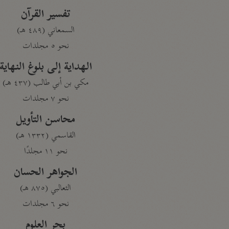
تفسير القرآن
السمعاني (٤٨٩ هـ)
نحو ٥ مجلدات
الهداية إلى بلوغ النهاية
مكي بن أبي طالب (٤٣٧ هـ)
نحو ٧ مجلدات
محاسن التأويل
القاسمي (١٣٣٢ هـ)
نحو ١١ مجلدًا
الجواهر الحسان
الثعالبي (٨٧٥ هـ)
نحو ٦ مجلدات
بحر العلوم