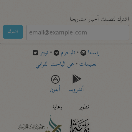
اشترك لتصلك أخبار مشاريعنا
اشترك
راسلنا
•
تليجرام
•
تويتر
تعليمات
•
عن الباحث القرآني
أندرويد
أيفون
تطوير
رعاية