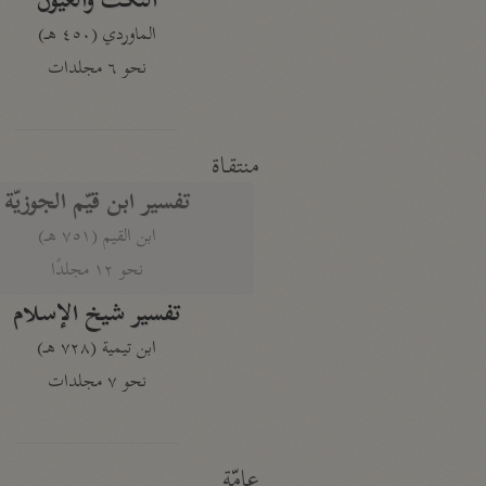
النكت والعيون
الماوردي (٤٥٠ هـ)
نحو ٦ مجلدات
منتقاة
تفسير ابن قيّم الجوزيّة
ابن القيم (٧٥١ هـ)
نحو ١٢ مجلدًا
تفسير شيخ الإسلام
ابن تيمية (٧٢٨ هـ)
نحو ٧ مجلدات
عامّة