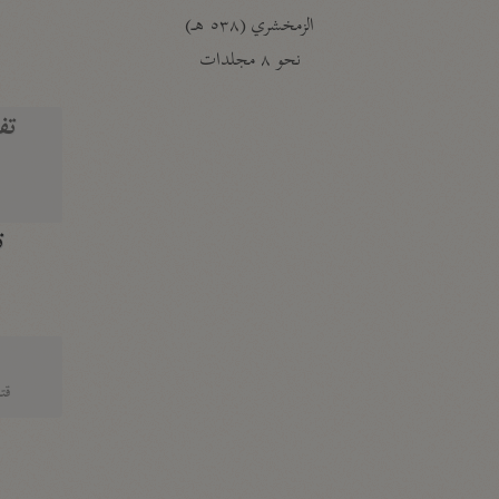
الزمخشري (٥٣٨ هـ)
ج
نحو ٨ مجلدات
تف
ت
قتا