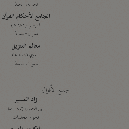
نحو ١٩ مجلدًا
الجامع لأحكام القرآن
القرطبي (٦٧١ هـ)
نحو ٢٤ مجلدًا
معالم التنزيل
البغوي (٥١٦ هـ)
نحو ١١ مجلدًا
جمع الأقوال
زاد المسير
ابن الجوزي (٥٩٧ هـ)
نحو ٥ مجلدات