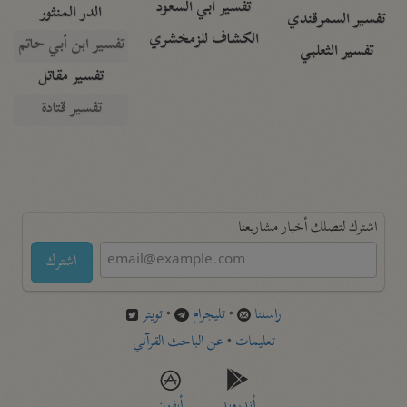
تفسير أبي السعود
الدر المنثور
تفسير السمرقندي
الكشاف للزمخشري
تفسير ابن أبي حاتم
تفسير الثعلبي
تفسير مقاتل
تفسير قتادة
اشترك لتصلك أخبار مشاريعنا
اشترك
راسلنا
•
تليجرام
•
تويتر
تعليمات
•
عن الباحث القرآني
أندرويد
أيفون