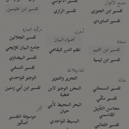
تفسير الآلوسي
جمع الأقوال
تفسير ابن عثيمين
تفسير ابن الجوزي
تفسير الرازي
تفسير الماوردي
مركَّزة العبارة
أخرى
تفسير الجلالين
أضواء البيان
منتقاة
جامع البيان للإيجي
تفسير ابن القيم
نظم الدرر للبقاعي
تفسير البيضاوي
تفسير ابن تيمية
تفسير النسفي
لغة وبلاغة
الوجيز للواحدي
التحرير والتنوير
عامّة
تفسير ابن أبي زمنين
تفسير السمعاني
المحرر الوجيز لابن
عطية
تفسير مكّي
البحر المحيط لأبي
آثار
محاسن التأويل
حيان
للقاسمي
موسوعة التفسير
البسيط للواحدي
المأثور
تفسير الثعالبي