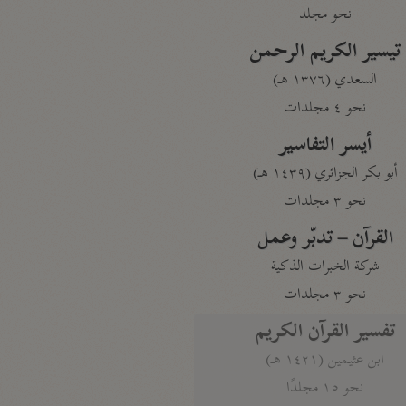
نحو مجلد
تيسير الكريم الرحمن
السعدي (١٣٧٦ هـ)
نحو ٤ مجلدات
أيسر التفاسير
أبو بكر الجزائري (١٤٣٩ هـ)
نحو ٣ مجلدات
القرآن – تدبّر وعمل
شركة الخبرات الذكية
نحو ٣ مجلدات
تفسير القرآن الكريم
ابن عثيمين (١٤٢١ هـ)
نحو ١٥ مجلدًا