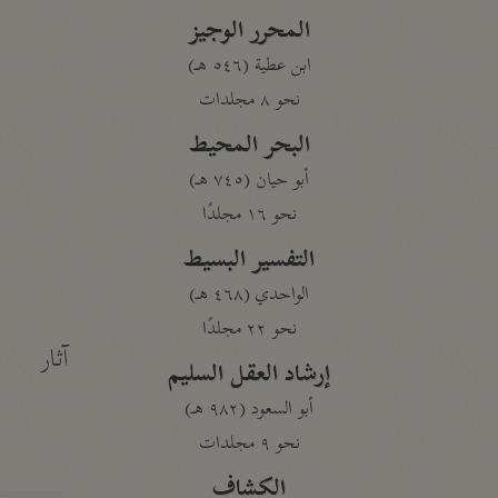
المحرر الوجيز
ابن عطية (٥٤٦ هـ)
نحو ٨ مجلدات
البحر المحيط
أبو حيان (٧٤٥ هـ)
نحو ١٦ مجلدًا
التفسير البسيط
الواحدي (٤٦٨ هـ)
نحو ٢٢ مجلدًا
آثار
إرشاد العقل السليم
أبو السعود (٩٨٢ هـ)
نحو ٩ مجلدات
الكشاف