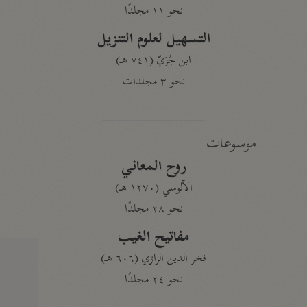
نحو ١١ مجلدًا
التسهيل لعلوم التنزيل
ابن جُزَيّ (٧٤١ هـ)
نحو ٣ مجلدات
موسوعات
روح المعاني
الآلوسي (١٢٧٠ هـ)
نحو ٢٨ مجلدًا
مفاتيح الغيب
فخر الدين الرازي (٦٠٦ هـ)
نحو ٢٤ مجلدًا