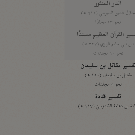
الدر المنثور
لال الدين السيوطي (٩١١ هـ)
نحو ١٣ مجلدًا
سير القرآن العظيم مسندًا
ابن أبي حاتم الرازي (٣٢٧ هـ)
نحو ١٠ مجلدات
فسير مقاتل بن سليمان
مقاتل بن سليمان (١٥٠ هـ)
نحو ٥ مجلدات
تفسير قتادة
دة بن دعامة السّدوسيّ (١١٧ هـ)