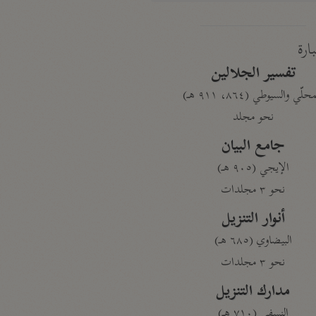
بارة
تفسير الجلالين
حلّي والسيوطي (٨٦٤، ٩١١ هـ)
نحو مجلد
جامع البيان
الإيجي (٩٠٥ هـ)
نحو ٣ مجلدات
أنوار التنزيل
البيضاوي (٦٨٥ هـ)
نحو ٣ مجلدات
مدارك التنزيل
النسفي (٧١٠ هـ)