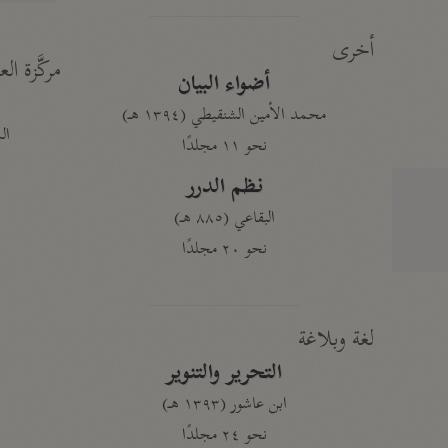
أخرى
مركَّزة الع
أضواء البيان
محمد الأمين الشنقيطي (١٣٩٤ هـ)
الم
نحو ١١ مجلدًا
نظم الدرر
البقاعي (٨٨٥ هـ)
نحو ٢٠ مجلدًا
لغة وبلاغة
التحرير والتنوير
ابن عاشور (١٣٩٣ هـ)
نحو ٢٤ مجلدًا