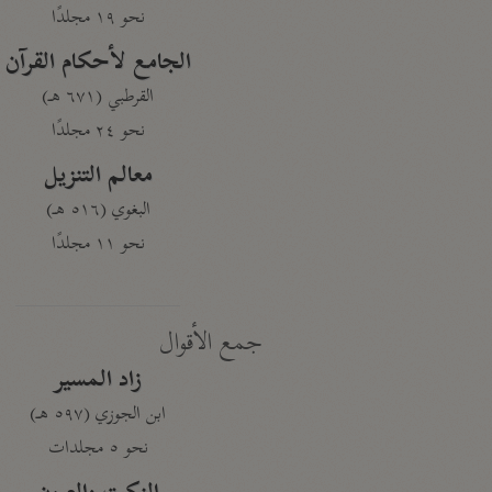
نحو ١٩ مجلدًا
الجامع لأحكام القرآن
القرطبي (٦٧١ هـ)
نحو ٢٤ مجلدًا
معالم التنزيل
البغوي (٥١٦ هـ)
نحو ١١ مجلدًا
جمع الأقوال
زاد المسير
ابن الجوزي (٥٩٧ هـ)
نحو ٥ مجلدات