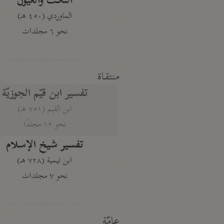
النكت والعيون
الماوردي (٤٥٠ هـ)
نحو ٦ مجلدات
منتقاة
تفسير ابن قيّم الجوزيّة
ابن القيم (٧٥١ هـ)
نحو ١٢ مجلدًا
تفسير شيخ الإسلام
ابن تيمية (٧٢٨ هـ)
نحو ٧ مجلدات
عامّة