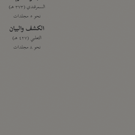
السمرقندي (٣٧٣ هـ)
نحو ٥ مجلدات
الكشف والبيان
الثعلبي (٤٢٧ هـ)
نحو ٨ مجلدات