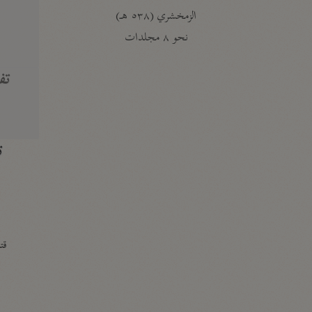
الزمخشري (٥٣٨ هـ)
ج
نحو ٨ مجلدات
تف
ت
قتا