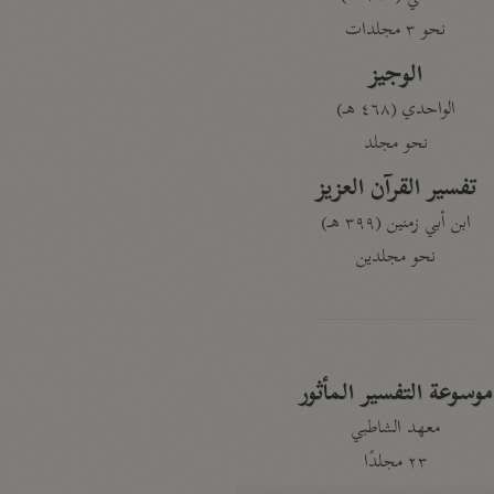
نحو ٣ مجلدات
الوجيز
الواحدي (٤٦٨ هـ)
نحو مجلد
تفسير القرآن العزيز
ابن أبي زمنين (٣٩٩ هـ)
نحو مجلدين
موسوعة التفسير المأثور
معهد الشاطبي
٢٣ مجلدًا