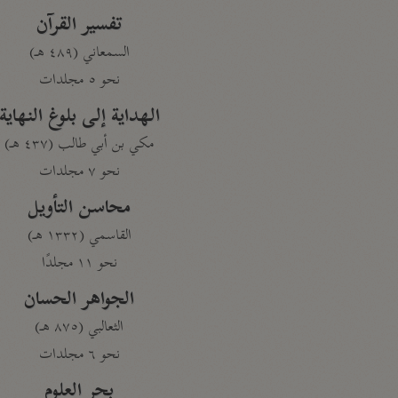
تفسير القرآن
السمعاني (٤٨٩ هـ)
نحو ٥ مجلدات
الهداية إلى بلوغ النهاية
مكي بن أبي طالب (٤٣٧ هـ)
نحو ٧ مجلدات
محاسن التأويل
القاسمي (١٣٣٢ هـ)
نحو ١١ مجلدًا
الجواهر الحسان
الثعالبي (٨٧٥ هـ)
نحو ٦ مجلدات
بحر العلوم