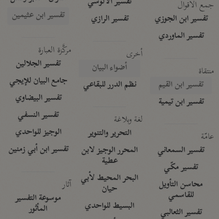
تفسير الآلوسي
جمع الأقوال
تفسير ابن عثيمين
تفسير ابن الجوزي
تفسير الرازي
تفسير الماوردي
مركَّزة العبارة
أخرى
تفسير الجلالين
أضواء البيان
منتقاة
جامع البيان للإيجي
تفسير ابن القيم
نظم الدرر للبقاعي
تفسير البيضاوي
تفسير ابن تيمية
تفسير النسفي
لغة وبلاغة
الوجيز للواحدي
التحرير والتنوير
عامّة
تفسير ابن أبي زمنين
تفسير السمعاني
المحرر الوجيز لابن
عطية
تفسير مكّي
البحر المحيط لأبي
آثار
محاسن التأويل
حيان
للقاسمي
موسوعة التفسير
البسيط للواحدي
المأثور
تفسير الثعالبي