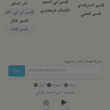
تفسير أبي السعود
الدر المنثور
تفسير السمرقندي
الكشاف للزمخشري
تفسير ابن أبي حاتم
تفسير الثعلبي
تفسير مقاتل
تفسير قتادة
اشترك لتصلك أخبار مشاريعنا
اشترك
راسلنا
•
تليجرام
•
تويتر
تعليمات
•
عن الباحث القرآني
أندرويد
أيفون