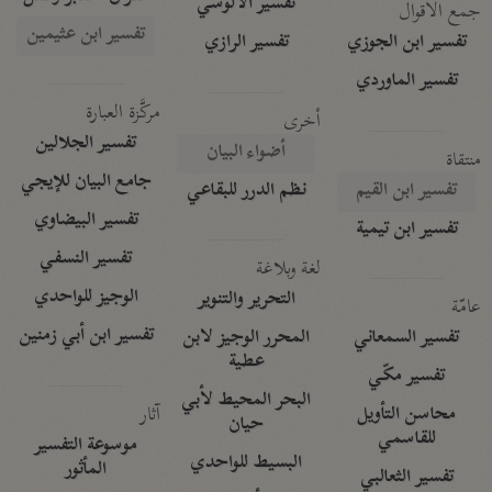
تفسير الآلوسي
جمع الأقوال
تفسير ابن عثيمين
تفسير ابن الجوزي
تفسير الرازي
تفسير الماوردي
مركَّزة العبارة
أخرى
تفسير الجلالين
أضواء البيان
منتقاة
جامع البيان للإيجي
تفسير ابن القيم
نظم الدرر للبقاعي
تفسير البيضاوي
تفسير ابن تيمية
تفسير النسفي
لغة وبلاغة
الوجيز للواحدي
التحرير والتنوير
عامّة
تفسير ابن أبي زمنين
تفسير السمعاني
المحرر الوجيز لابن
عطية
تفسير مكّي
البحر المحيط لأبي
آثار
محاسن التأويل
حيان
للقاسمي
موسوعة التفسير
البسيط للواحدي
المأثور
تفسير الثعالبي