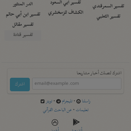
تفسير أبي السعود
الدر المنثور
تفسير السمرقندي
الكشاف للزمخشري
تفسير ابن أبي حاتم
تفسير الثعلبي
تفسير مقاتل
تفسير قتادة
اشترك لتصلك أخبار مشاريعنا
اشترك
راسلنا
•
تليجرام
•
تويتر
تعليمات
•
عن الباحث القرآني
أندرويد
أيفون