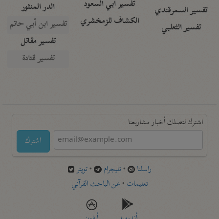
تفسير أبي السعود
الدر المنثور
تفسير السمرقندي
الكشاف للزمخشري
تفسير ابن أبي حاتم
تفسير الثعلبي
تفسير مقاتل
تفسير قتادة
اشترك لتصلك أخبار مشاريعنا
اشترك
راسلنا
•
تليجرام
•
تويتر
تعليمات
•
عن الباحث القرآني
أندرويد
أيفون