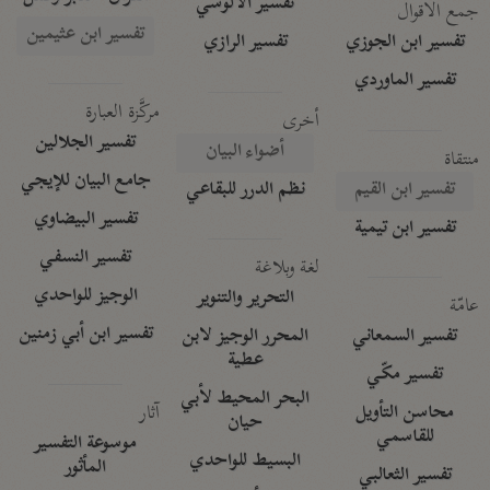
تفسير الآلوسي
جمع الأقوال
تفسير ابن عثيمين
تفسير ابن الجوزي
تفسير الرازي
تفسير الماوردي
مركَّزة العبارة
أخرى
تفسير الجلالين
أضواء البيان
منتقاة
جامع البيان للإيجي
تفسير ابن القيم
نظم الدرر للبقاعي
تفسير البيضاوي
تفسير ابن تيمية
تفسير النسفي
لغة وبلاغة
الوجيز للواحدي
التحرير والتنوير
عامّة
تفسير ابن أبي زمنين
تفسير السمعاني
المحرر الوجيز لابن
عطية
تفسير مكّي
البحر المحيط لأبي
آثار
محاسن التأويل
حيان
للقاسمي
موسوعة التفسير
البسيط للواحدي
المأثور
تفسير الثعالبي