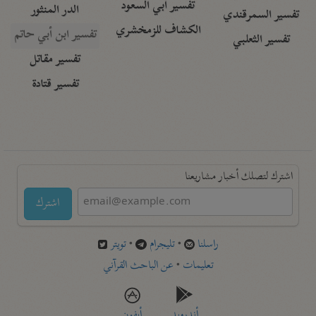
تفسير أبي السعود
الدر المنثور
تفسير السمرقندي
الكشاف للزمخشري
تفسير ابن أبي حاتم
تفسير الثعلبي
تفسير مقاتل
تفسير قتادة
اشترك لتصلك أخبار مشاريعنا
اشترك
راسلنا
•
تليجرام
•
تويتر
تعليمات
•
عن الباحث القرآني
أندرويد
أيفون