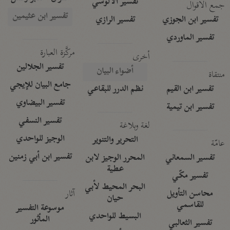
تفسير الآلوسي
جمع الأقوال
تفسير ابن عثيمين
تفسير ابن الجوزي
تفسير الرازي
تفسير الماوردي
مركَّزة العبارة
أخرى
تفسير الجلالين
أضواء البيان
منتقاة
جامع البيان للإيجي
تفسير ابن القيم
نظم الدرر للبقاعي
تفسير البيضاوي
تفسير ابن تيمية
تفسير النسفي
لغة وبلاغة
الوجيز للواحدي
التحرير والتنوير
عامّة
تفسير ابن أبي زمنين
تفسير السمعاني
المحرر الوجيز لابن
عطية
تفسير مكّي
البحر المحيط لأبي
آثار
محاسن التأويل
حيان
للقاسمي
موسوعة التفسير
البسيط للواحدي
المأثور
تفسير الثعالبي