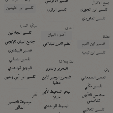
تفسير الآلوسي
جمع الأقوال
تفسير ابن عثيمين
تفسير ابن الجوزي
تفسير الرازي
تفسير الماوردي
مركَّزة العبارة
أخرى
تفسير الجلالين
أضواء البيان
منتقاة
جامع البيان للإيجي
تفسير ابن القيم
نظم الدرر للبقاعي
تفسير البيضاوي
تفسير ابن تيمية
تفسير النسفي
لغة وبلاغة
الوجيز للواحدي
التحرير والتنوير
عامّة
تفسير ابن أبي زمنين
تفسير السمعاني
المحرر الوجيز لابن
عطية
تفسير مكّي
البحر المحيط لأبي
آثار
محاسن التأويل
حيان
للقاسمي
موسوعة التفسير
البسيط للواحدي
المأثور
تفسير الثعالبي