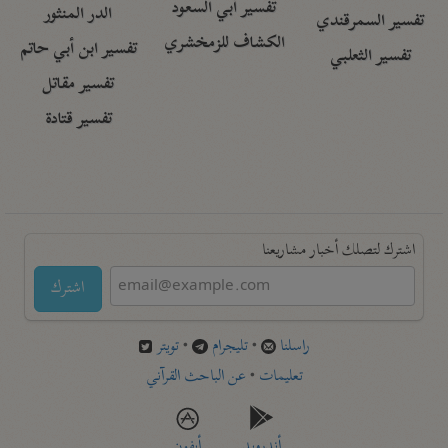
تفسير أبي السعود
الدر المنثور
تفسير السمرقندي
الكشاف للزمخشري
تفسير ابن أبي حاتم
تفسير الثعلبي
تفسير مقاتل
تفسير قتادة
اشترك لتصلك أخبار مشاريعنا
اشترك
راسلنا
•
تليجرام
•
تويتر
تعليمات
•
عن الباحث القرآني
أندرويد
أيفون