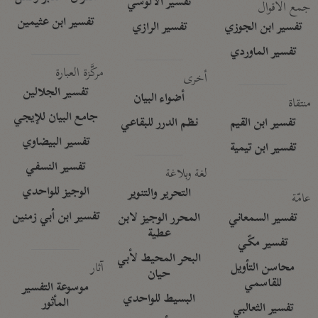
تفسير الآلوسي
جمع الأقوال
تفسير ابن عثيمين
تفسير ابن الجوزي
تفسير الرازي
تفسير الماوردي
مركَّزة العبارة
أخرى
تفسير الجلالين
أضواء البيان
منتقاة
جامع البيان للإيجي
تفسير ابن القيم
نظم الدرر للبقاعي
تفسير البيضاوي
تفسير ابن تيمية
تفسير النسفي
لغة وبلاغة
الوجيز للواحدي
التحرير والتنوير
عامّة
تفسير ابن أبي زمنين
تفسير السمعاني
المحرر الوجيز لابن
عطية
تفسير مكّي
البحر المحيط لأبي
آثار
محاسن التأويل
حيان
للقاسمي
موسوعة التفسير
البسيط للواحدي
المأثور
تفسير الثعالبي