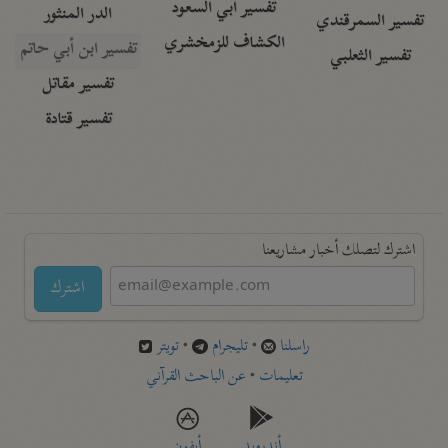
تفسير أبي السعود
الدر المنثور
تفسير السمرقندي
الكشاف للزمخشري
تفسير ابن أبي حاتم
تفسير الثعلبي
تفسير مقاتل
تفسير قتادة
اشترك لتصلك أخبار مشاريعنا
اشترك
راسلنا
•
تليجرام
•
تويتر
تعليمات
•
عن الباحث القرآني
أندرويد
أيفون