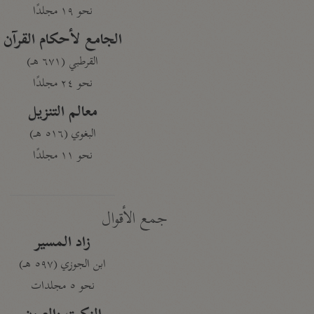
نحو ١٩ مجلدًا
الجامع لأحكام القرآن
القرطبي (٦٧١ هـ)
نحو ٢٤ مجلدًا
معالم التنزيل
البغوي (٥١٦ هـ)
نحو ١١ مجلدًا
جمع الأقوال
زاد المسير
ابن الجوزي (٥٩٧ هـ)
نحو ٥ مجلدات