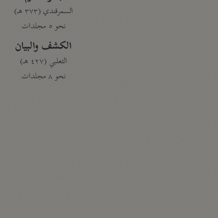
السمرقندي (٣٧٣ هـ)
نحو ٥ مجلدات
الكشف والبيان
الثعلبي (٤٢٧ هـ)
نحو ٨ مجلدات