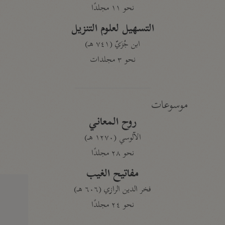
نحو ١١ مجلدًا
التسهيل لعلوم التنزيل
ابن جُزَيّ (٧٤١ هـ)
نحو ٣ مجلدات
موسوعات
روح المعاني
الآلوسي (١٢٧٠ هـ)
نحو ٢٨ مجلدًا
مفاتيح الغيب
فخر الدين الرازي (٦٠٦ هـ)
نحو ٢٤ مجلدًا