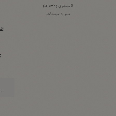
الزمخشري (٥٣٨ هـ)
ج
نحو ٨ مجلدات
تف
ت
قتا