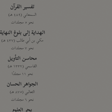
تفسير القرآن
السمعاني (٤٨٩ هـ)
نحو ٥ مجلدات
الهداية إلى بلوغ النهاية
مكي بن أبي طالب (٤٣٧ هـ)
نحو ٧ مجلدات
محاسن التأويل
القاسمي (١٣٣٢ هـ)
نحو ١١ مجلدًا
الجواهر الحسان
الثعالبي (٨٧٥ هـ)
نحو ٦ مجلدات
بحر العلوم