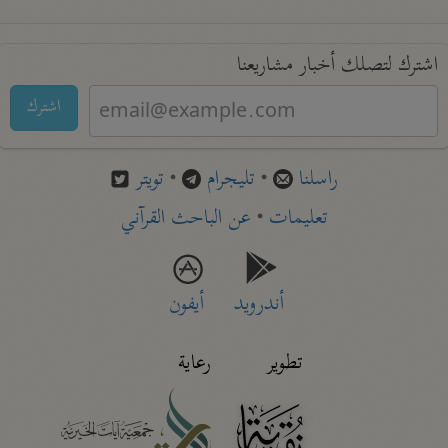
اشترك لتصلك أخبار مشاريعنا
اشترك
راسلنا
•
تليجرام
•
تويتر
تعليمات
•
عن الباحث القرآني
أندرويد
أيفون
تطوير
رعاية