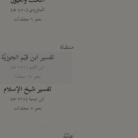
النكت والعيون
الماوردي (٤٥٠ هـ)
نحو ٦ مجلدات
منتقاة
تفسير ابن قيّم الجوزيّة
ابن القيم (٧٥١ هـ)
نحو ١٢ مجلدًا
تفسير شيخ الإسلام
ابن تيمية (٧٢٨ هـ)
نحو ٧ مجلدات
عامّة