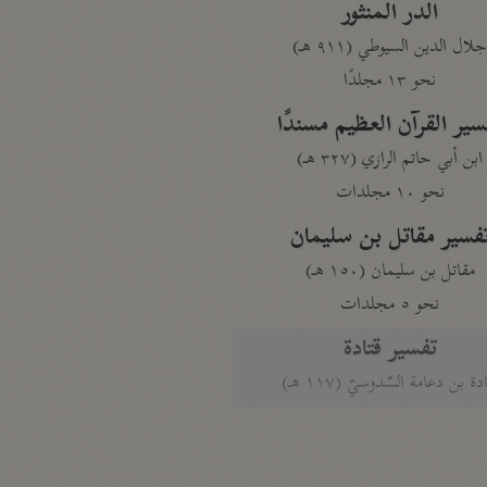
الدر المنثور
لال الدين السيوطي (٩١١ هـ)
نحو ١٣ مجلدًا
سير القرآن العظيم مسندًا
ابن أبي حاتم الرازي (٣٢٧ هـ)
نحو ١٠ مجلدات
فسير مقاتل بن سليمان
مقاتل بن سليمان (١٥٠ هـ)
نحو ٥ مجلدات
تفسير قتادة
دة بن دعامة السّدوسيّ (١١٧ هـ)