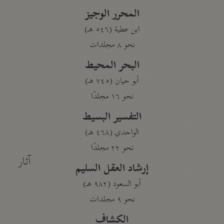
المحرر الوجيز
ابن عطية (٥٤٦ هـ)
نحو ٨ مجلدات
البحر المحيط
أبو حيان (٧٤٥ هـ)
نحو ١٦ مجلدًا
التفسير البسيط
الواحدي (٤٦٨ هـ)
نحو ٢٢ مجلدًا
آثار
إرشاد العقل السليم
أبو السعود (٩٨٢ هـ)
نحو ٩ مجلدات
الكشاف