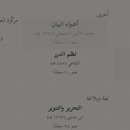
أخرى
مركَّزة الع
أضواء البيان
محمد الأمين الشنقيطي (١٣٩٤ هـ)
الم
نحو ١١ مجلدًا
نظم الدرر
البقاعي (٨٨٥ هـ)
نحو ٢٠ مجلدًا
لغة وبلاغة
التحرير والتنوير
ابن عاشور (١٣٩٣ هـ)
نحو ٢٤ مجلدًا