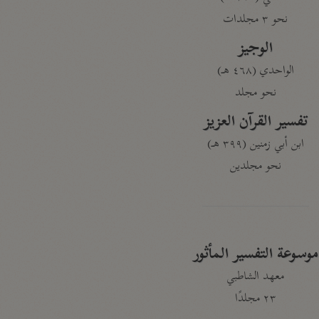
نحو ٣ مجلدات
الوجيز
الواحدي (٤٦٨ هـ)
نحو مجلد
تفسير القرآن العزيز
ابن أبي زمنين (٣٩٩ هـ)
نحو مجلدين
موسوعة التفسير المأثور
معهد الشاطبي
٢٣ مجلدًا