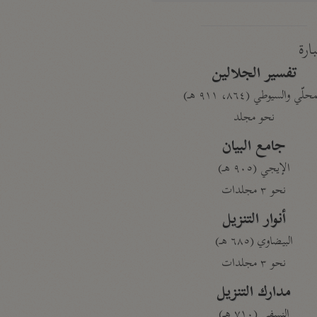
بارة
تفسير الجلالين
حلّي والسيوطي (٨٦٤، ٩١١ هـ)
نحو مجلد
جامع البيان
الإيجي (٩٠٥ هـ)
نحو ٣ مجلدات
أنوار التنزيل
البيضاوي (٦٨٥ هـ)
نحو ٣ مجلدات
مدارك التنزيل
النسفي (٧١٠ هـ)