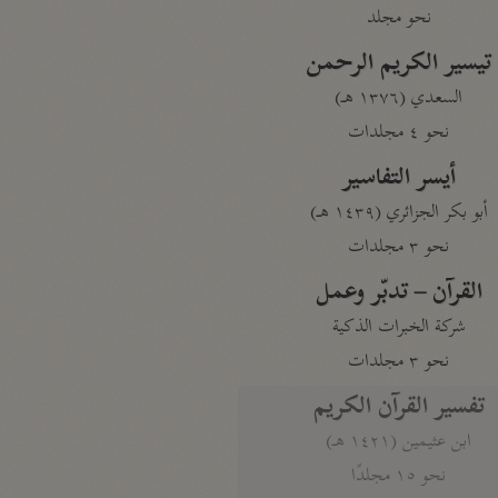
نحو مجلد
تيسير الكريم الرحمن
السعدي (١٣٧٦ هـ)
نحو ٤ مجلدات
أيسر التفاسير
أبو بكر الجزائري (١٤٣٩ هـ)
نحو ٣ مجلدات
القرآن – تدبّر وعمل
شركة الخبرات الذكية
نحو ٣ مجلدات
تفسير القرآن الكريم
ابن عثيمين (١٤٢١ هـ)
نحو ١٥ مجلدًا