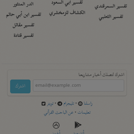
تفسير أبي السعود
الدر المنثور
تفسير السمرقندي
الكشاف للزمخشري
تفسير ابن أبي حاتم
تفسير الثعلبي
تفسير مقاتل
تفسير قتادة
اشترك لتصلك أخبار مشاريعنا
اشترك
راسلنا
•
تليجرام
•
تويتر
تعليمات
•
عن الباحث القرآني
أندرويد
أيفون