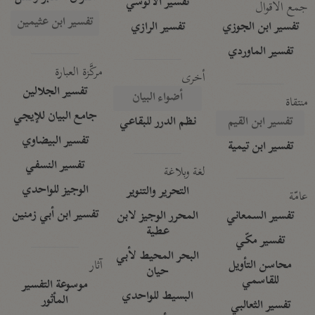
تفسير الآلوسي
جمع الأقوال
تفسير ابن عثيمين
تفسير ابن الجوزي
تفسير الرازي
تفسير الماوردي
مركَّزة العبارة
أخرى
تفسير الجلالين
أضواء البيان
منتقاة
جامع البيان للإيجي
تفسير ابن القيم
نظم الدرر للبقاعي
تفسير البيضاوي
تفسير ابن تيمية
تفسير النسفي
لغة وبلاغة
الوجيز للواحدي
التحرير والتنوير
عامّة
تفسير ابن أبي زمنين
تفسير السمعاني
المحرر الوجيز لابن
عطية
تفسير مكّي
البحر المحيط لأبي
آثار
محاسن التأويل
حيان
للقاسمي
موسوعة التفسير
البسيط للواحدي
المأثور
تفسير الثعالبي