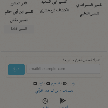
تفسير أبي السعود
الدر المنثور
تفسير السمرقندي
الكشاف للزمخشري
تفسير ابن أبي حاتم
تفسير الثعلبي
تفسير مقاتل
تفسير قتادة
اشترك لتصلك أخبار مشاريعنا
اشترك
راسلنا
•
تليجرام
•
تويتر
تعليمات
•
عن الباحث القرآني
أندرويد
أيفون