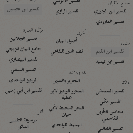
تفسير الآلوسي
جمع الأقوال
تفسير ابن عثيمين
تفسير ابن الجوزي
تفسير الرازي
تفسير الماوردي
مركَّزة العبارة
أخرى
تفسير الجلالين
أضواء البيان
منتقاة
جامع البيان للإيجي
تفسير ابن القيم
نظم الدرر للبقاعي
تفسير البيضاوي
تفسير ابن تيمية
تفسير النسفي
لغة وبلاغة
الوجيز للواحدي
التحرير والتنوير
عامّة
تفسير ابن أبي زمنين
تفسير السمعاني
المحرر الوجيز لابن
عطية
تفسير مكّي
البحر المحيط لأبي
آثار
محاسن التأويل
حيان
للقاسمي
موسوعة التفسير
البسيط للواحدي
المأثور
تفسير الثعالبي