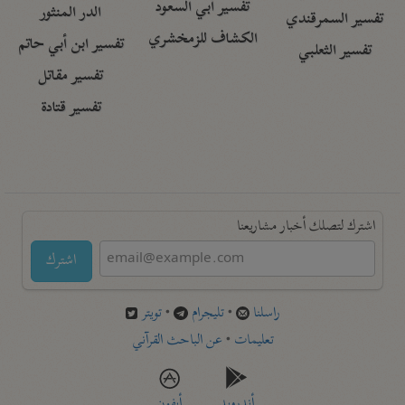
تفسير أبي السعود
الدر المنثور
تفسير السمرقندي
الكشاف للزمخشري
تفسير ابن أبي حاتم
تفسير الثعلبي
تفسير مقاتل
تفسير قتادة
اشترك لتصلك أخبار مشاريعنا
اشترك
راسلنا
•
تليجرام
•
تويتر
تعليمات
•
عن الباحث القرآني
أندرويد
أيفون