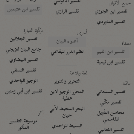
تفسير الآلوسي
جمع الأقوال
تفسير ابن عثيمين
تفسير ابن الجوزي
تفسير الرازي
تفسير الماوردي
مركَّزة العبارة
أخرى
تفسير الجلالين
أضواء البيان
منتقاة
جامع البيان للإيجي
تفسير ابن القيم
نظم الدرر للبقاعي
تفسير البيضاوي
تفسير ابن تيمية
تفسير النسفي
لغة وبلاغة
الوجيز للواحدي
التحرير والتنوير
عامّة
تفسير ابن أبي زمنين
تفسير السمعاني
المحرر الوجيز لابن
عطية
تفسير مكّي
البحر المحيط لأبي
آثار
محاسن التأويل
حيان
للقاسمي
موسوعة التفسير
البسيط للواحدي
المأثور
تفسير الثعالبي