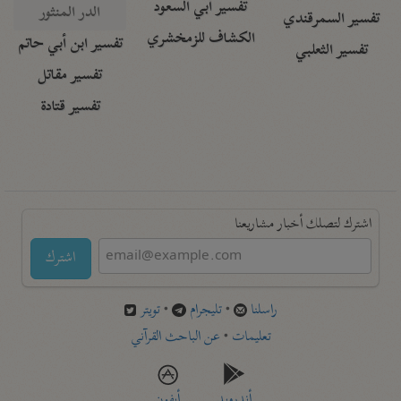
تفسير أبي السعود
الدر المنثور
تفسير السمرقندي
الكشاف للزمخشري
تفسير ابن أبي حاتم
تفسير الثعلبي
تفسير مقاتل
تفسير قتادة
اشترك لتصلك أخبار مشاريعنا
اشترك
راسلنا
•
تليجرام
•
تويتر
تعليمات
•
عن الباحث القرآني
أندرويد
أيفون