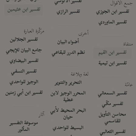
تفسير الآلوسي
جمع الأقوال
تفسير ابن عثيمين
تفسير ابن الجوزي
تفسير الرازي
تفسير الماوردي
مركَّزة العبارة
أخرى
تفسير الجلالين
أضواء البيان
منتقاة
جامع البيان للإيجي
تفسير ابن القيم
نظم الدرر للبقاعي
تفسير البيضاوي
تفسير ابن تيمية
تفسير النسفي
لغة وبلاغة
الوجيز للواحدي
التحرير والتنوير
عامّة
تفسير ابن أبي زمنين
تفسير السمعاني
المحرر الوجيز لابن
عطية
تفسير مكّي
البحر المحيط لأبي
آثار
محاسن التأويل
حيان
للقاسمي
موسوعة التفسير
البسيط للواحدي
المأثور
تفسير الثعالبي