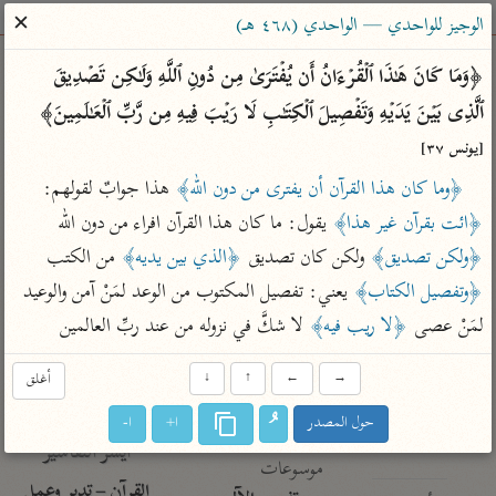
ساهم معنا في نشر القرآن والعلم الشرعي
✕
الوجيز للواحدي — الواحدي (٤٦٨ هـ)
الباحث القرآني
﴿وَمَا كَانَ هَـٰذَا ٱلۡقُرۡءَانُ أَن یُفۡتَرَىٰ مِن دُونِ ٱللَّهِ وَلَـٰكِن تَصۡدِیقَ 
ٱلَّذِی بَیۡنَ یَدَیۡهِ وَتَفۡصِیلَ ٱلۡكِتَـٰبِ لَا رَیۡبَ فِیهِ مِن رَّبِّ ٱلۡعَـٰلَمِینَ﴾ 
بحث
تفسير
علوم
مصاحف
معاجم
[يونس ٣٧]
﴿وما كان هذا القرآن أن يفترى من دون الله﴾
 هذا جوابٌ لقولهم: 
﴿ائت بقرآن غير هذا﴾
 يقول: ما كان هذا القرآن افراء من دون الله 
Type 2 or more characters for results.
﴿ولكن تصديق﴾
 ولكن كان تصديق 
﴿الذي بين يديه﴾
 من الكتب 
Type 1 or more
أمّهات
عامّة
معاصرة
﴿وتفصيل الكتاب﴾
 يعني: تفصيل المكتوب من الوعد لمَنْ آمن والوعيد 
characters for results.
تفسير الطبري
فتح البيان للقنوجي
الميسر
لمَنْ عصى 
﴿لا ريب فيه﴾
 لا شكَّ في نزوله من عند ربِّ العالمين
تفسير ابن كثير
فتح القدير للشوكاني
المختصر في
التفسير
→
←
↑
↓
أغلق
تفسير القرطبي
تفسير ابن جزي
تفسير السعدي
حول المصدر
ا+
ا-
تفسير البغوي
أيسر التفاسير
موسوعات
القرآن – تدبر وعمل