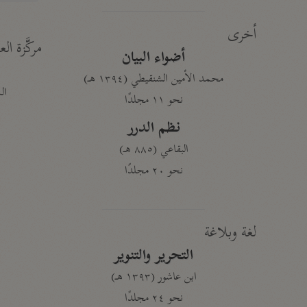
أخرى
مركَّزة الع
أضواء البيان
محمد الأمين الشنقيطي (١٣٩٤ هـ)
الم
نحو ١١ مجلدًا
نظم الدرر
البقاعي (٨٨٥ هـ)
نحو ٢٠ مجلدًا
لغة وبلاغة
التحرير والتنوير
ابن عاشور (١٣٩٣ هـ)
نحو ٢٤ مجلدًا