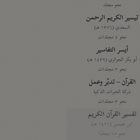
نحو مجلد
تيسير الكريم الرحمن
السعدي (١٣٧٦ هـ)
نحو ٤ مجلدات
أيسر التفاسير
أبو بكر الجزائري (١٤٣٩ هـ)
نحو ٣ مجلدات
القرآن – تدبّر وعمل
شركة الخبرات الذكية
نحو ٣ مجلدات
تفسير القرآن الكريم
ابن عثيمين (١٤٢١ هـ)
نحو ١٥ مجلدًا