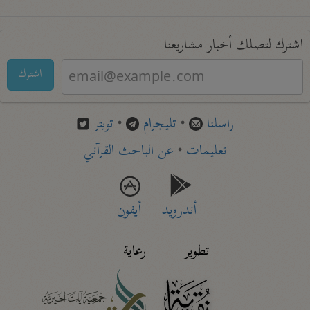
اشترك لتصلك أخبار مشاريعنا
اشترك
راسلنا
•
تليجرام
•
تويتر
تعليمات
•
عن الباحث القرآني
أندرويد
أيفون
تطوير
رعاية