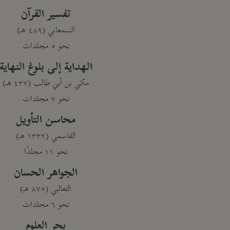
تفسير القرآن
السمعاني (٤٨٩ هـ)
نحو ٥ مجلدات
الهداية إلى بلوغ النهاية
مكي بن أبي طالب (٤٣٧ هـ)
نحو ٧ مجلدات
محاسن التأويل
القاسمي (١٣٣٢ هـ)
نحو ١١ مجلدًا
الجواهر الحسان
الثعالبي (٨٧٥ هـ)
نحو ٦ مجلدات
بحر العلوم