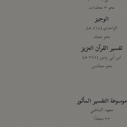
نحو ٣ مجلدات
الوجيز
الواحدي (٤٦٨ هـ)
نحو مجلد
تفسير القرآن العزيز
ابن أبي زمنين (٣٩٩ هـ)
نحو مجلدين
موسوعة التفسير المأثور
معهد الشاطبي
٢٣ مجلدًا