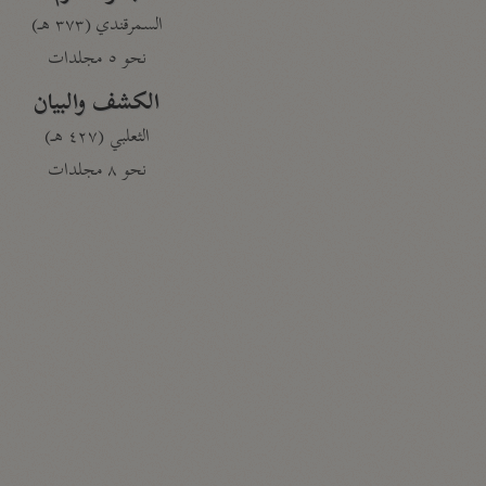
السمرقندي (٣٧٣ هـ)
نحو ٥ مجلدات
الكشف والبيان
الثعلبي (٤٢٧ هـ)
نحو ٨ مجلدات