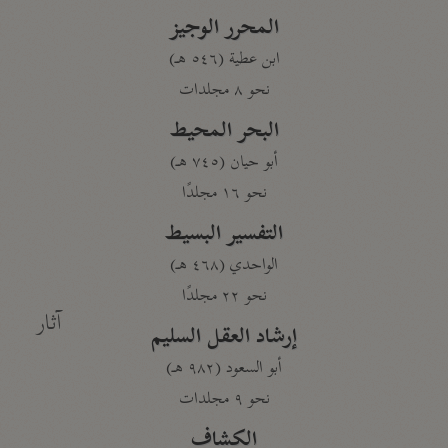
المحرر الوجيز
ابن عطية (٥٤٦ هـ)
نحو ٨ مجلدات
البحر المحيط
أبو حيان (٧٤٥ هـ)
نحو ١٦ مجلدًا
التفسير البسيط
الواحدي (٤٦٨ هـ)
نحو ٢٢ مجلدًا
آثار
إرشاد العقل السليم
أبو السعود (٩٨٢ هـ)
نحو ٩ مجلدات
الكشاف