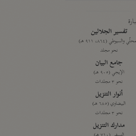
بارة
تفسير الجلالين
حلّي والسيوطي (٨٦٤، ٩١١ هـ)
نحو مجلد
جامع البيان
الإيجي (٩٠٥ هـ)
نحو ٣ مجلدات
أنوار التنزيل
البيضاوي (٦٨٥ هـ)
نحو ٣ مجلدات
مدارك التنزيل
النسفي (٧١٠ هـ)