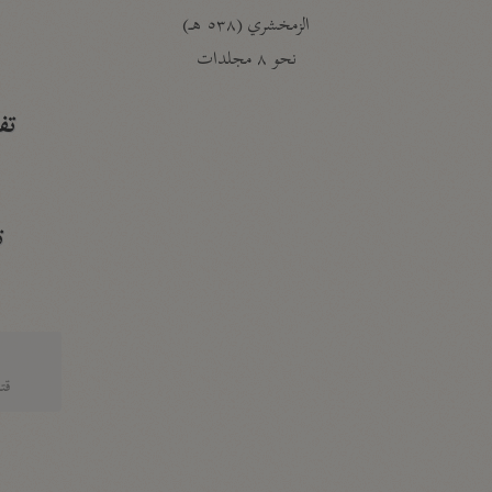
الزمخشري (٥٣٨ هـ)
ج
نحو ٨ مجلدات
تف
ت
قتا