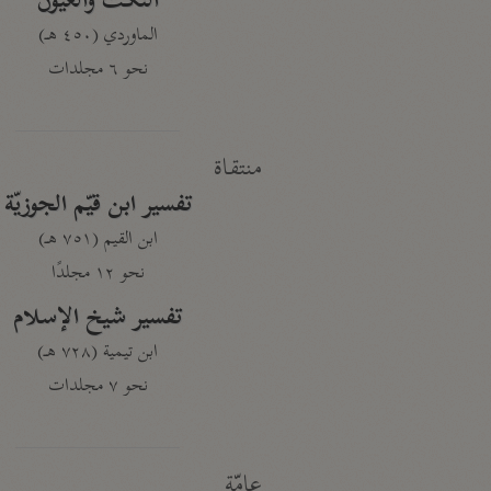
النكت والعيون
الماوردي (٤٥٠ هـ)
نحو ٦ مجلدات
منتقاة
تفسير ابن قيّم الجوزيّة
ابن القيم (٧٥١ هـ)
نحو ١٢ مجلدًا
تفسير شيخ الإسلام
ابن تيمية (٧٢٨ هـ)
نحو ٧ مجلدات
عامّة