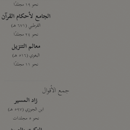
نحو ١٩ مجلدًا
الجامع لأحكام القرآن
القرطبي (٦٧١ هـ)
نحو ٢٤ مجلدًا
معالم التنزيل
البغوي (٥١٦ هـ)
نحو ١١ مجلدًا
جمع الأقوال
زاد المسير
ابن الجوزي (٥٩٧ هـ)
نحو ٥ مجلدات