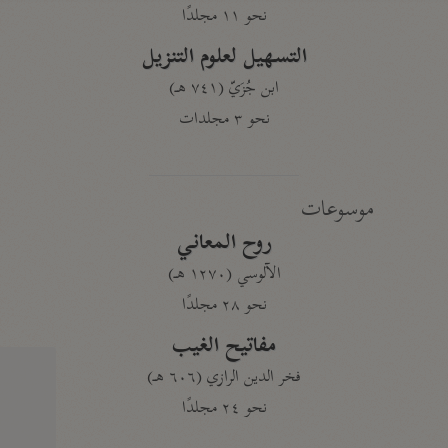
نحو ١١ مجلدًا
التسهيل لعلوم التنزيل
ابن جُزَيّ (٧٤١ هـ)
نحو ٣ مجلدات
موسوعات
روح المعاني
الآلوسي (١٢٧٠ هـ)
نحو ٢٨ مجلدًا
مفاتيح الغيب
فخر الدين الرازي (٦٠٦ هـ)
نحو ٢٤ مجلدًا