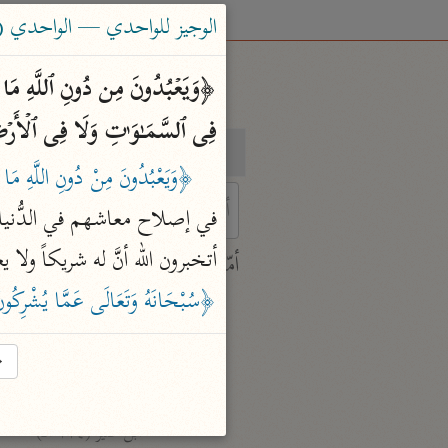
الوجيز للواحدي — الواحدي (٤٦٨ هـ)
فِی ٱلسَّمَـٰوَ ٰ⁠تِ وَلَا فِی ٱلۡأَرۡض
بحث
تفسير
﴿وَيَعْبُدُونَ مِنْ دُونِ اللَّهِ مَا
في إصلاح معاشهم في الدُّنيا لأ
 characters for results.
أتخبرون الله أنَّ له شريكاً ولا
أمّهات
جامع البيان
﴿سُبْحَانَهُ وَتَعَالَى عَمَّا يُشْرِكُ
ابن جرير الطبري (٣١٠ هـ)
نحو ٢٨ مجلدًا
→
تفسير القرآن العظيم
ابن كثير (٧٧٤ هـ)