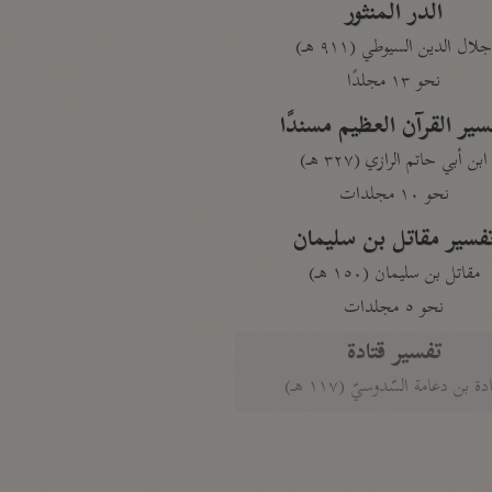
الدر المنثور
لال الدين السيوطي (٩١١ هـ)
نحو ١٣ مجلدًا
سير القرآن العظيم مسندًا
ابن أبي حاتم الرازي (٣٢٧ هـ)
نحو ١٠ مجلدات
فسير مقاتل بن سليمان
مقاتل بن سليمان (١٥٠ هـ)
نحو ٥ مجلدات
تفسير قتادة
دة بن دعامة السّدوسيّ (١١٧ هـ)