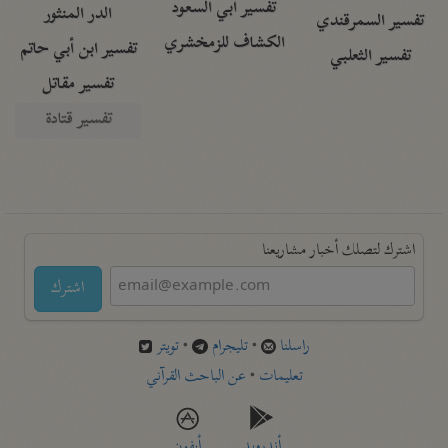
تفسير أبي السعود
الدر المنثور
تفسير السمرقندي
الكشاف للزمخشري
تفسير ابن أبي حاتم
تفسير الثعلبي
تفسير مقاتل
تفسير قتادة
اشترك لتصلك أخبار مشاريعنا
اشترك
راسلنا
•
تليجرام
•
تويتر
تعليمات
•
عن الباحث القرآني
أندرويد
أيفون