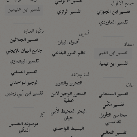
تفسير الآلوسي
جمع الأقوال
تفسير ابن عثيمين
تفسير ابن الجوزي
تفسير الرازي
تفسير الماوردي
مركَّزة العبارة
أخرى
تفسير الجلالين
أضواء البيان
منتقاة
جامع البيان للإيجي
تفسير ابن القيم
نظم الدرر للبقاعي
تفسير البيضاوي
تفسير ابن تيمية
تفسير النسفي
لغة وبلاغة
الوجيز للواحدي
التحرير والتنوير
عامّة
تفسير ابن أبي زمنين
تفسير السمعاني
المحرر الوجيز لابن
عطية
تفسير مكّي
البحر المحيط لأبي
آثار
محاسن التأويل
حيان
للقاسمي
موسوعة التفسير
البسيط للواحدي
المأثور
تفسير الثعالبي