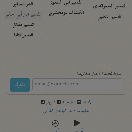
تفسير أبي السعود
الدر المنثور
تفسير السمرقندي
الكشاف للزمخشري
تفسير ابن أبي حاتم
تفسير الثعلبي
تفسير مقاتل
تفسير قتادة
اشترك لتصلك أخبار مشاريعنا
اشترك
راسلنا
•
تليجرام
•
تويتر
تعليمات
•
عن الباحث القرآني
أندرويد
أيفون