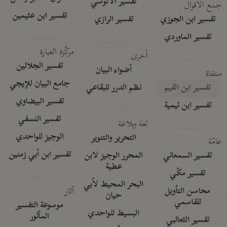
تفسير الآلوسي
جمع الأقوال
تفسير ابن عثيمين
تفسير ابن الجوزي
تفسير الرازي
تفسير الماوردي
مركَّزة العبارة
أخرى
تفسير الجلالين
أضواء البيان
منتقاة
جامع البيان للإيجي
تفسير ابن القيم
نظم الدرر للبقاعي
تفسير البيضاوي
تفسير ابن تيمية
تفسير النسفي
لغة وبلاغة
الوجيز للواحدي
التحرير والتنوير
عامّة
تفسير ابن أبي زمنين
تفسير السمعاني
المحرر الوجيز لابن
عطية
تفسير مكّي
البحر المحيط لأبي
آثار
محاسن التأويل
حيان
للقاسمي
موسوعة التفسير
البسيط للواحدي
المأثور
تفسير الثعالبي