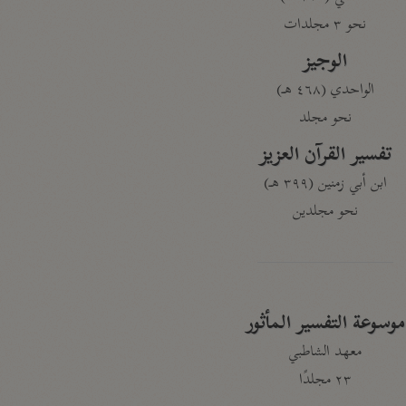
نحو ٣ مجلدات
الوجيز
الواحدي (٤٦٨ هـ)
نحو مجلد
تفسير القرآن العزيز
ابن أبي زمنين (٣٩٩ هـ)
نحو مجلدين
موسوعة التفسير المأثور
معهد الشاطبي
٢٣ مجلدًا