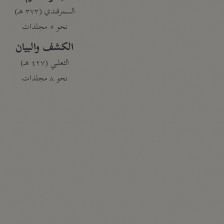
السمرقندي (٣٧٣ هـ)
نحو ٥ مجلدات
الكشف والبيان
الثعلبي (٤٢٧ هـ)
نحو ٨ مجلدات