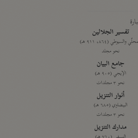
بارة
تفسير الجلالين
حلّي والسيوطي (٨٦٤، ٩١١ هـ)
نحو مجلد
جامع البيان
الإيجي (٩٠٥ هـ)
نحو ٣ مجلدات
أنوار التنزيل
البيضاوي (٦٨٥ هـ)
نحو ٣ مجلدات
مدارك التنزيل
النسفي (٧١٠ هـ)