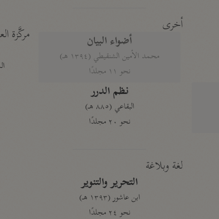
أخرى
مركَّزة الع
أضواء البيان
محمد الأمين الشنقيطي (١٣٩٤ هـ)
الم
نحو ١١ مجلدًا
نظم الدرر
البقاعي (٨٨٥ هـ)
نحو ٢٠ مجلدًا
لغة وبلاغة
التحرير والتنوير
ابن عاشور (١٣٩٣ هـ)
نحو ٢٤ مجلدًا