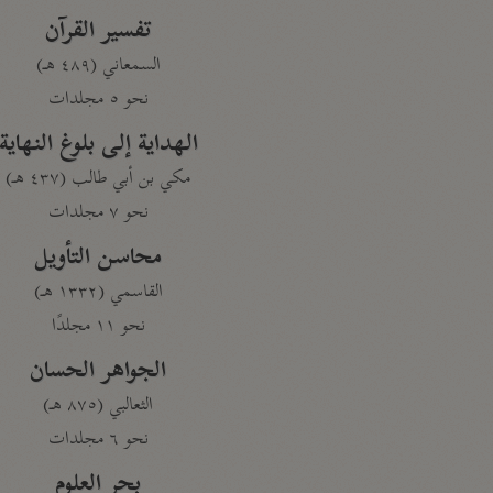
تفسير القرآن
السمعاني (٤٨٩ هـ)
نحو ٥ مجلدات
الهداية إلى بلوغ النهاية
مكي بن أبي طالب (٤٣٧ هـ)
نحو ٧ مجلدات
محاسن التأويل
القاسمي (١٣٣٢ هـ)
نحو ١١ مجلدًا
الجواهر الحسان
الثعالبي (٨٧٥ هـ)
نحو ٦ مجلدات
بحر العلوم