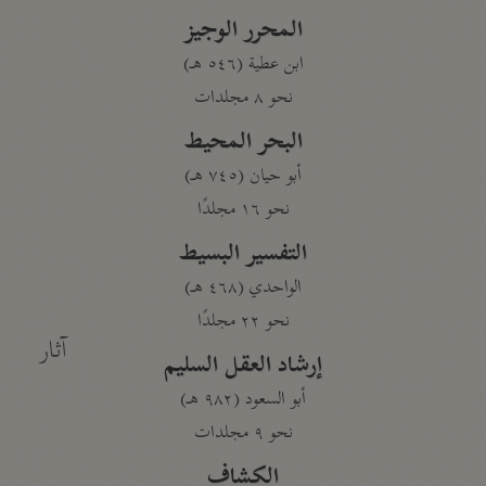
المحرر الوجيز
ابن عطية (٥٤٦ هـ)
نحو ٨ مجلدات
البحر المحيط
أبو حيان (٧٤٥ هـ)
نحو ١٦ مجلدًا
التفسير البسيط
الواحدي (٤٦٨ هـ)
نحو ٢٢ مجلدًا
آثار
إرشاد العقل السليم
أبو السعود (٩٨٢ هـ)
نحو ٩ مجلدات
الكشاف