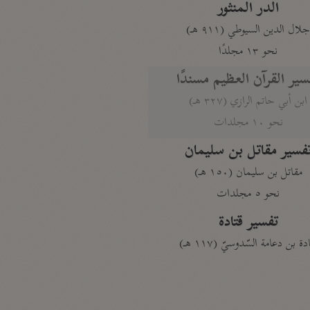
الدر المنثور
لال الدين السيوطي (٩١١ هـ)
نحو ١٣ مجلدًا
سير القرآن العظيم مسندًا
ابن أبي حاتم الرازي (٣٢٧ هـ)
نحو ١٠ مجلدات
فسير مقاتل بن سليمان
مقاتل بن سليمان (١٥٠ هـ)
نحو ٥ مجلدات
تفسير قتادة
دة بن دعامة السّدوسيّ (١١٧ هـ)