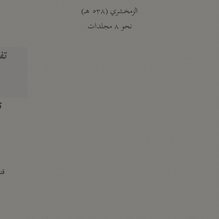
الزمخشري (٥٣٨ هـ)
ج
نحو ٨ مجلدات
تف
ت
قتا