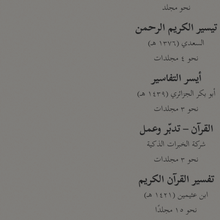
نحو مجلد
تيسير الكريم الرحمن
السعدي (١٣٧٦ هـ)
نحو ٤ مجلدات
أيسر التفاسير
أبو بكر الجزائري (١٤٣٩ هـ)
نحو ٣ مجلدات
القرآن – تدبّر وعمل
شركة الخبرات الذكية
نحو ٣ مجلدات
تفسير القرآن الكريم
ابن عثيمين (١٤٢١ هـ)
نحو ١٥ مجلدًا