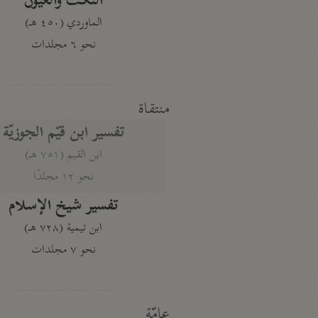
النكت والعيون
الماوردي (٤٥٠ هـ)
نحو ٦ مجلدات
منتقاة
تفسير ابن قيّم الجوزيّة
ابن القيم (٧٥١ هـ)
نحو ١٢ مجلدًا
تفسير شيخ الإسلام
ابن تيمية (٧٢٨ هـ)
نحو ٧ مجلدات
عامّة