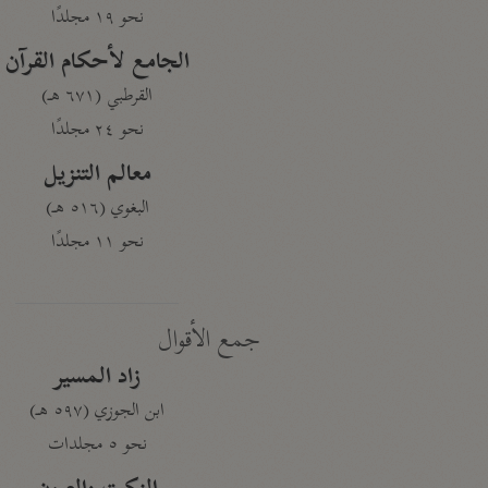
نحو ١٩ مجلدًا
الجامع لأحكام القرآن
القرطبي (٦٧١ هـ)
نحو ٢٤ مجلدًا
معالم التنزيل
البغوي (٥١٦ هـ)
نحو ١١ مجلدًا
جمع الأقوال
زاد المسير
ابن الجوزي (٥٩٧ هـ)
نحو ٥ مجلدات