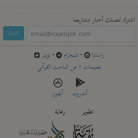
اشترك لتصلك أخبار مشاريعنا
اشترك
راسلنا
•
تليجرام
•
تويتر
تعليمات
•
عن الباحث القرآني
أندرويد
أيفون
تطوير
رعاية