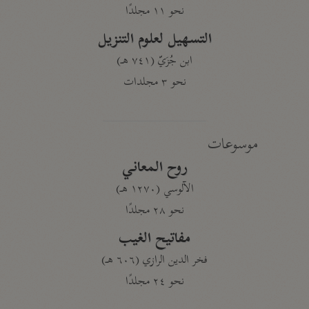
نحو ١١ مجلدًا
التسهيل لعلوم التنزيل
ابن جُزَيّ (٧٤١ هـ)
نحو ٣ مجلدات
موسوعات
روح المعاني
الآلوسي (١٢٧٠ هـ)
نحو ٢٨ مجلدًا
مفاتيح الغيب
فخر الدين الرازي (٦٠٦ هـ)
نحو ٢٤ مجلدًا