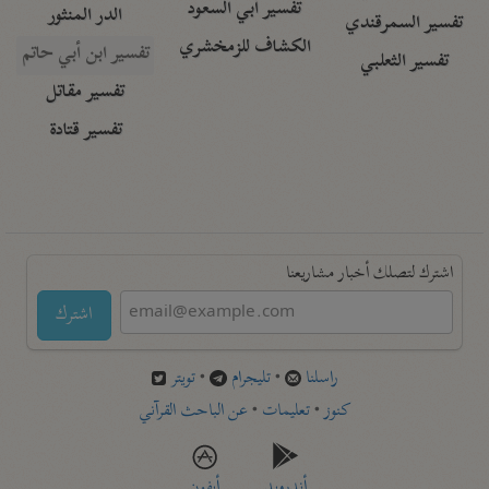
تفسير أبي السعود
الدر المنثور
تفسير السمرقندي
الكشاف للزمخشري
تفسير ابن أبي حاتم
تفسير الثعلبي
تفسير مقاتل
تفسير قتادة
اشترك لتصلك أخبار مشاريعنا
اشترك
راسلنا
•
تليجرام
•
تويتر
كنوز
•
تعليمات
•
عن الباحث القرآني
أندرويد
أيفون