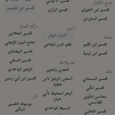
تفسير الآلوسي
جمع الأقوال
تفسير ابن عثيمين
تفسير ابن الجوزي
تفسير الرازي
تفسير الماوردي
مركَّزة العبارة
أخرى
تفسير الجلالين
أضواء البيان
منتقاة
جامع البيان للإيجي
تفسير ابن القيم
نظم الدرر للبقاعي
تفسير البيضاوي
تفسير ابن تيمية
تفسير النسفي
لغة وبلاغة
الوجيز للواحدي
التحرير والتنوير
عامّة
تفسير ابن أبي زمنين
تفسير السمعاني
المحرر الوجيز لابن
عطية
تفسير مكّي
البحر المحيط لأبي
آثار
محاسن التأويل
حيان
للقاسمي
موسوعة التفسير
البسيط للواحدي
المأثور
تفسير الثعالبي