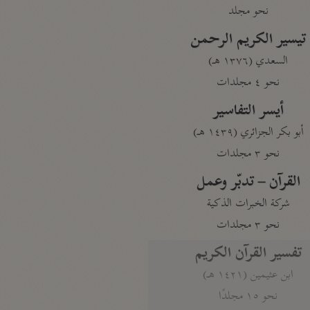
نحو مجلد
تيسير الكريم الرحمن
السعدي (١٣٧٦ هـ)
نحو ٤ مجلدات
أيسر التفاسير
أبو بكر الجزائري (١٤٣٩ هـ)
نحو ٣ مجلدات
القرآن – تدبّر وعمل
شركة الخبرات الذكية
نحو ٣ مجلدات
تفسير القرآن الكريم
ابن عثيمين (١٤٢١ هـ)
نحو ١٥ مجلدًا