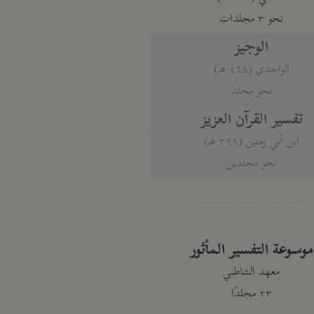
نحو ٣ مجلدات
الوجيز
الواحدي (٤٦٨ هـ)
نحو مجلد
تفسير القرآن العزيز
ابن أبي زمنين (٣٩٩ هـ)
نحو مجلدين
موسوعة التفسير المأثور
معهد الشاطبي
٢٣ مجلدًا