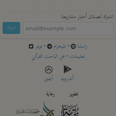
اشترك لتصلك أخبار مشاريعنا
اشترك
راسلنا
•
تليجرام
•
تويتر
تعليمات
•
عن الباحث القرآني
أندرويد
أيفون
تطوير
رعاية