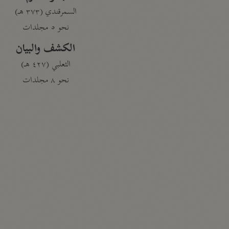
السمرقندي (٣٧٣ هـ)
نحو ٥ مجلدات
الكشف والبيان
الثعلبي (٤٢٧ هـ)
نحو ٨ مجلدات