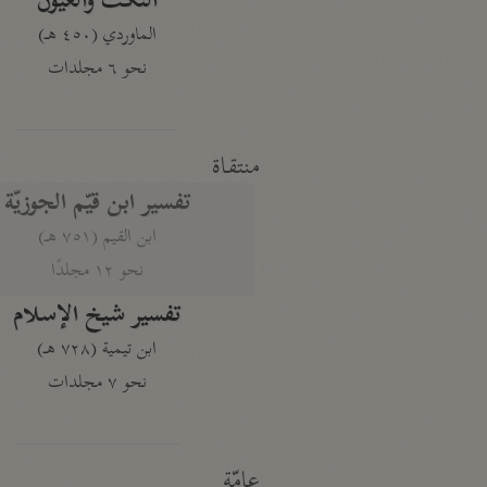
النكت والعيون
الماوردي (٤٥٠ هـ)
نحو ٦ مجلدات
منتقاة
تفسير ابن قيّم الجوزيّة
ابن القيم (٧٥١ هـ)
نحو ١٢ مجلدًا
تفسير شيخ الإسلام
ابن تيمية (٧٢٨ هـ)
نحو ٧ مجلدات
عامّة