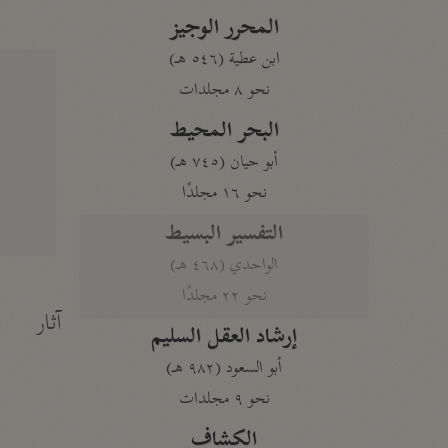
المحرر الوجيز
ابن عطية (٥٤٦ هـ)
نحو ٨ مجلدات
البحر المحيط
أبو حيان (٧٤٥ هـ)
نحو ١٦ مجلدًا
التفسير البسيط
الواحدي (٤٦٨ هـ)
نحو ٢٢ مجلدًا
آثار
إرشاد العقل السليم
أبو السعود (٩٨٢ هـ)
نحو ٩ مجلدات
الكشاف