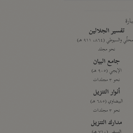
بارة
تفسير الجلالين
حلّي والسيوطي (٨٦٤، ٩١١ هـ)
نحو مجلد
جامع البيان
الإيجي (٩٠٥ هـ)
نحو ٣ مجلدات
أنوار التنزيل
البيضاوي (٦٨٥ هـ)
نحو ٣ مجلدات
مدارك التنزيل
النسفي (٧١٠ هـ)