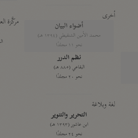
أخرى
مركَّزة الع
أضواء البيان
محمد الأمين الشنقيطي (١٣٩٤ هـ)
الم
نحو ١١ مجلدًا
نظم الدرر
البقاعي (٨٨٥ هـ)
نحو ٢٠ مجلدًا
لغة وبلاغة
التحرير والتنوير
ابن عاشور (١٣٩٣ هـ)
نحو ٢٤ مجلدًا