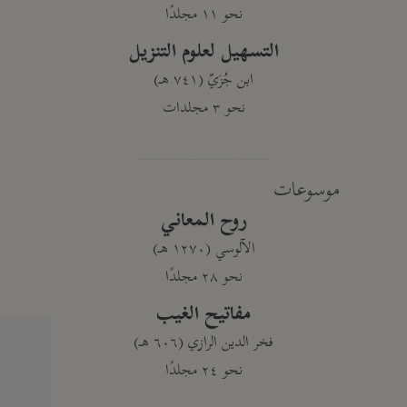
نحو ١١ مجلدًا
التسهيل لعلوم التنزيل
ابن جُزَيّ (٧٤١ هـ)
نحو ٣ مجلدات
موسوعات
روح المعاني
الآلوسي (١٢٧٠ هـ)
نحو ٢٨ مجلدًا
مفاتيح الغيب
فخر الدين الرازي (٦٠٦ هـ)
نحو ٢٤ مجلدًا