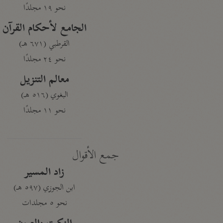
نحو ١٩ مجلدًا
الجامع لأحكام القرآن
القرطبي (٦٧١ هـ)
نحو ٢٤ مجلدًا
معالم التنزيل
البغوي (٥١٦ هـ)
نحو ١١ مجلدًا
جمع الأقوال
زاد المسير
ابن الجوزي (٥٩٧ هـ)
نحو ٥ مجلدات