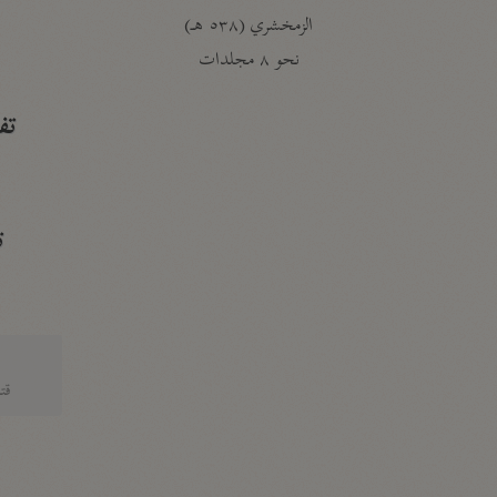
الزمخشري (٥٣٨ هـ)
ج
نحو ٨ مجلدات
تف
ت
قتا