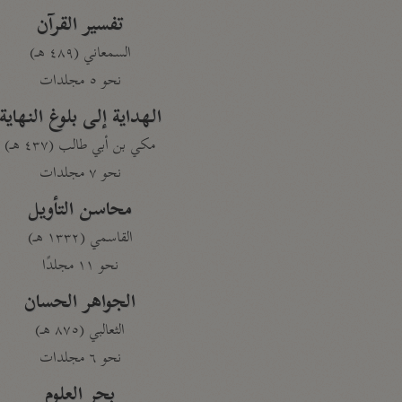
تفسير القرآن
السمعاني (٤٨٩ هـ)
نحو ٥ مجلدات
الهداية إلى بلوغ النهاية
مكي بن أبي طالب (٤٣٧ هـ)
نحو ٧ مجلدات
محاسن التأويل
القاسمي (١٣٣٢ هـ)
نحو ١١ مجلدًا
الجواهر الحسان
الثعالبي (٨٧٥ هـ)
نحو ٦ مجلدات
بحر العلوم