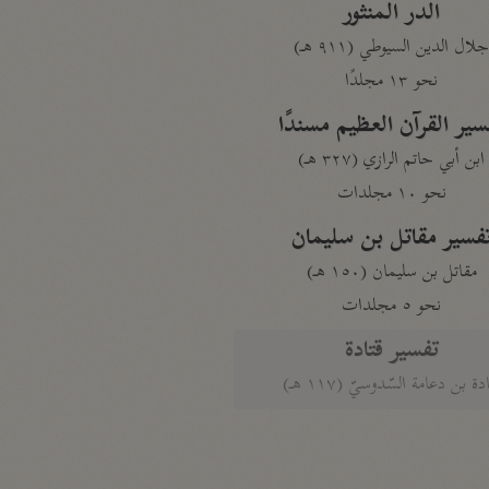
الدر المنثور
لال الدين السيوطي (٩١١ هـ)
نحو ١٣ مجلدًا
سير القرآن العظيم مسندًا
ابن أبي حاتم الرازي (٣٢٧ هـ)
نحو ١٠ مجلدات
فسير مقاتل بن سليمان
مقاتل بن سليمان (١٥٠ هـ)
نحو ٥ مجلدات
تفسير قتادة
دة بن دعامة السّدوسيّ (١١٧ هـ)