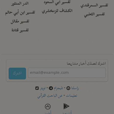
تفسير أبي السعود
الدر المنثور
تفسير السمرقندي
الكشاف للزمخشري
تفسير ابن أبي حاتم
تفسير الثعلبي
تفسير مقاتل
تفسير قتادة
اشترك لتصلك أخبار مشاريعنا
اشترك
راسلنا
•
تليجرام
•
تويتر
تعليمات
•
عن الباحث القرآني
أندرويد
أيفون