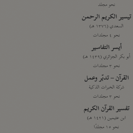
نحو مجلد
تيسير الكريم الرحمن
السعدي (١٣٧٦ هـ)
نحو ٤ مجلدات
أيسر التفاسير
أبو بكر الجزائري (١٤٣٩ هـ)
نحو ٣ مجلدات
القرآن – تدبّر وعمل
شركة الخبرات الذكية
نحو ٣ مجلدات
تفسير القرآن الكريم
ابن عثيمين (١٤٢١ هـ)
نحو ١٥ مجلدًا