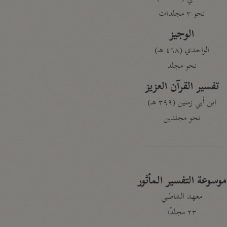
نحو ٣ مجلدات
الوجيز
الواحدي (٤٦٨ هـ)
نحو مجلد
تفسير القرآن العزيز
ابن أبي زمنين (٣٩٩ هـ)
نحو مجلدين
موسوعة التفسير المأثور
معهد الشاطبي
٢٣ مجلدًا