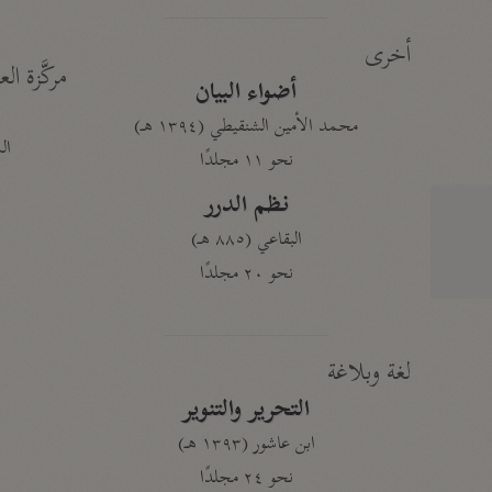
أخرى
مركَّزة الع
أضواء البيان
محمد الأمين الشنقيطي (١٣٩٤ هـ)
الم
نحو ١١ مجلدًا
نظم الدرر
البقاعي (٨٨٥ هـ)
نحو ٢٠ مجلدًا
لغة وبلاغة
التحرير والتنوير
ابن عاشور (١٣٩٣ هـ)
نحو ٢٤ مجلدًا