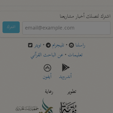
اشترك لتصلك أخبار مشاريعنا
اشترك
راسلنا
•
تليجرام
•
تويتر
تعليمات
•
عن الباحث القرآني
أندرويد
أيفون
تطوير
رعاية