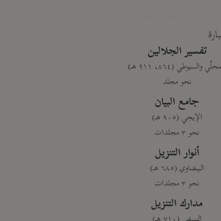
بارة
تفسير الجلالين
حلّي والسيوطي (٨٦٤، ٩١١ هـ)
نحو مجلد
جامع البيان
الإيجي (٩٠٥ هـ)
نحو ٣ مجلدات
أنوار التنزيل
البيضاوي (٦٨٥ هـ)
نحو ٣ مجلدات
مدارك التنزيل
النسفي (٧١٠ هـ)