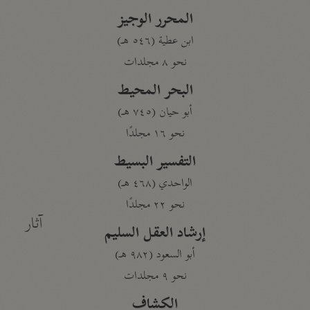
المحرر الوجيز
ابن عطية (٥٤٦ هـ)
نحو ٨ مجلدات
البحر المحيط
أبو حيان (٧٤٥ هـ)
نحو ١٦ مجلدًا
التفسير البسيط
الواحدي (٤٦٨ هـ)
نحو ٢٢ مجلدًا
آثار
إرشاد العقل السليم
أبو السعود (٩٨٢ هـ)
نحو ٩ مجلدات
الكشاف