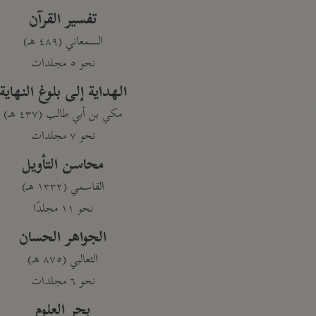
تفسير القرآن
السمعاني (٤٨٩ هـ)
نحو ٥ مجلدات
الهداية إلى بلوغ النهاية
مكي بن أبي طالب (٤٣٧ هـ)
نحو ٧ مجلدات
محاسن التأويل
القاسمي (١٣٣٢ هـ)
نحو ١١ مجلدًا
الجواهر الحسان
الثعالبي (٨٧٥ هـ)
نحو ٦ مجلدات
بحر العلوم