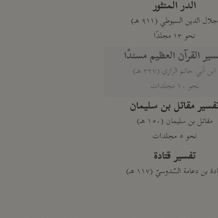
الدر المنثور
لال الدين السيوطي (٩١١ هـ)
نحو ١٣ مجلدًا
سير القرآن العظيم مسندًا
ابن أبي حاتم الرازي (٣٢٧ هـ)
نحو ١٠ مجلدات
فسير مقاتل بن سليمان
مقاتل بن سليمان (١٥٠ هـ)
نحو ٥ مجلدات
تفسير قتادة
دة بن دعامة السّدوسيّ (١١٧ هـ)