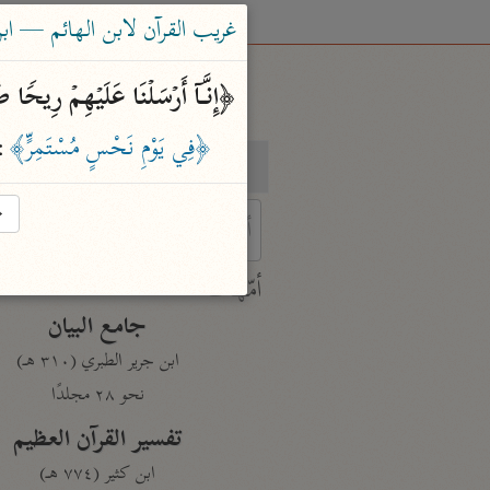
غريب القرآن لابن الهائم — ابن الها
﴿إِنَّاۤ أَرۡسَلۡنَا عَلَیۡهِمۡ رِیحࣰا
﴿فِي يَوْمِ نَحْسٍ مُسْتَمِرٍّ﴾
:
بحث
تفسير
→
 characters for results.
أمّهات
جامع البيان
ابن جرير الطبري (٣١٠ هـ)
نحو ٢٨ مجلدًا
تفسير القرآن العظيم
ابن كثير (٧٧٤ هـ)