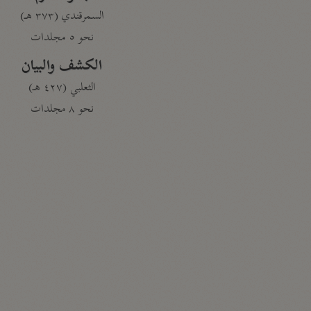
السمرقندي (٣٧٣ هـ)
نحو ٥ مجلدات
الكشف والبيان
الثعلبي (٤٢٧ هـ)
نحو ٨ مجلدات