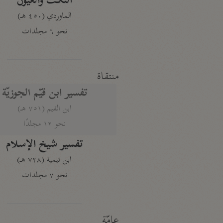
النكت والعيون
الماوردي (٤٥٠ هـ)
نحو ٦ مجلدات
منتقاة
تفسير ابن قيّم الجوزيّة
ابن القيم (٧٥١ هـ)
نحو ١٢ مجلدًا
تفسير شيخ الإسلام
ابن تيمية (٧٢٨ هـ)
نحو ٧ مجلدات
عامّة