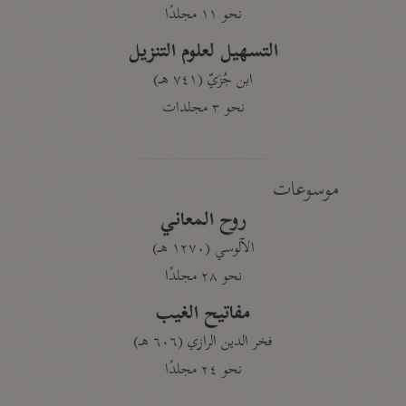
نحو ١١ مجلدًا
التسهيل لعلوم التنزيل
ابن جُزَيّ (٧٤١ هـ)
نحو ٣ مجلدات
موسوعات
روح المعاني
الآلوسي (١٢٧٠ هـ)
نحو ٢٨ مجلدًا
مفاتيح الغيب
فخر الدين الرازي (٦٠٦ هـ)
نحو ٢٤ مجلدًا