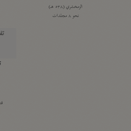
الزمخشري (٥٣٨ هـ)
ج
نحو ٨ مجلدات
تف
ت
قتا