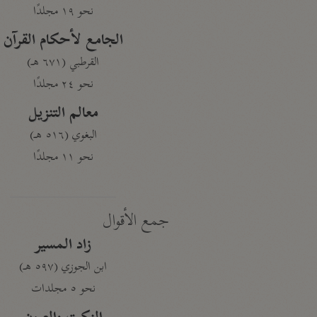
نحو ١٩ مجلدًا
الجامع لأحكام القرآن
القرطبي (٦٧١ هـ)
نحو ٢٤ مجلدًا
معالم التنزيل
البغوي (٥١٦ هـ)
نحو ١١ مجلدًا
جمع الأقوال
زاد المسير
ابن الجوزي (٥٩٧ هـ)
نحو ٥ مجلدات