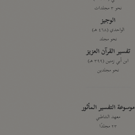
نحو ٣ مجلدات
الوجيز
الواحدي (٤٦٨ هـ)
نحو مجلد
تفسير القرآن العزيز
ابن أبي زمنين (٣٩٩ هـ)
نحو مجلدين
موسوعة التفسير المأثور
معهد الشاطبي
٢٣ مجلدًا