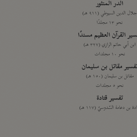
الدر المنثور
لال الدين السيوطي (٩١١ هـ)
نحو ١٣ مجلدًا
سير القرآن العظيم مسندًا
ابن أبي حاتم الرازي (٣٢٧ هـ)
نحو ١٠ مجلدات
فسير مقاتل بن سليمان
مقاتل بن سليمان (١٥٠ هـ)
نحو ٥ مجلدات
تفسير قتادة
دة بن دعامة السّدوسيّ (١١٧ هـ)