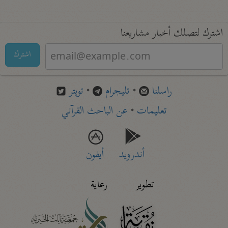
اشترك لتصلك أخبار مشاريعنا
اشترك
راسلنا
•
تليجرام
•
تويتر
تعليمات
•
عن الباحث القرآني
أندرويد
أيفون
تطوير
رعاية