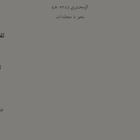
الزمخشري (٥٣٨ هـ)
ج
نحو ٨ مجلدات
تف
ت
قتا