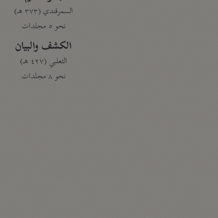
السمرقندي (٣٧٣ هـ)
نحو ٥ مجلدات
الكشف والبيان
الثعلبي (٤٢٧ هـ)
نحو ٨ مجلدات