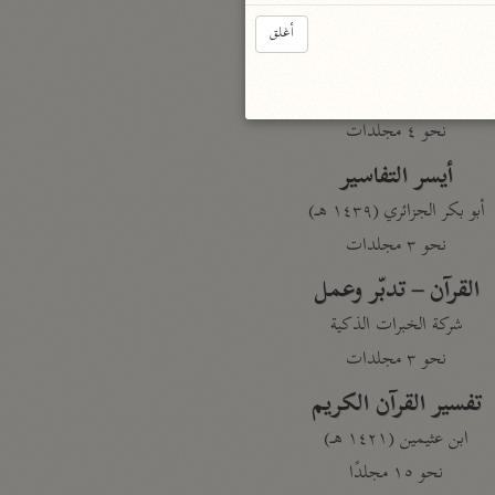
نحو مجلد
أغلق
تيسير الكريم الرحمن
السعدي (١٣٧٦ هـ)
نحو ٤ مجلدات
أيسر التفاسير
أبو بكر الجزائري (١٤٣٩ هـ)
نحو ٣ مجلدات
القرآن – تدبّر وعمل
شركة الخبرات الذكية
نحو ٣ مجلدات
تفسير القرآن الكريم
ابن عثيمين (١٤٢١ هـ)
نحو ١٥ مجلدًا