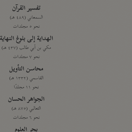
تفسير القرآن
السمعاني (٤٨٩ هـ)
نحو ٥ مجلدات
الهداية إلى بلوغ النهاية
مكي بن أبي طالب (٤٣٧ هـ)
نحو ٧ مجلدات
محاسن التأويل
القاسمي (١٣٣٢ هـ)
نحو ١١ مجلدًا
الجواهر الحسان
الثعالبي (٨٧٥ هـ)
نحو ٦ مجلدات
بحر العلوم