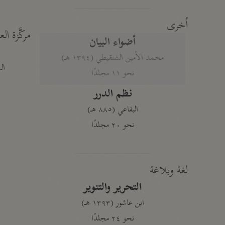
أخرى
مركَّزة الع
أضواء البيان
محمد الأمين الشنقيطي (١٣٩٤ هـ)
الم
نحو ١١ مجلدًا
نظم الدرر
البقاعي (٨٨٥ هـ)
نحو ٢٠ مجلدًا
لغة وبلاغة
التحرير والتنوير
ابن عاشور (١٣٩٣ هـ)
نحو ٢٤ مجلدًا