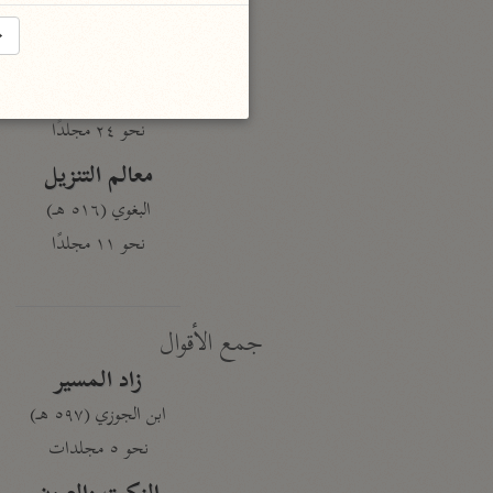
نحو ١٩ مجلدًا
→
الجامع لأحكام القرآن
القرطبي (٦٧١ هـ)
نحو ٢٤ مجلدًا
معالم التنزيل
البغوي (٥١٦ هـ)
نحو ١١ مجلدًا
جمع الأقوال
زاد المسير
ابن الجوزي (٥٩٧ هـ)
نحو ٥ مجلدات