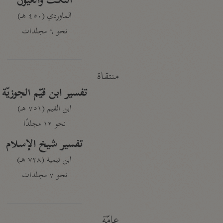
النكت والعيون
الماوردي (٤٥٠ هـ)
نحو ٦ مجلدات
منتقاة
تفسير ابن قيّم الجوزيّة
ابن القيم (٧٥١ هـ)
نحو ١٢ مجلدًا
تفسير شيخ الإسلام
ابن تيمية (٧٢٨ هـ)
نحو ٧ مجلدات
عامّة