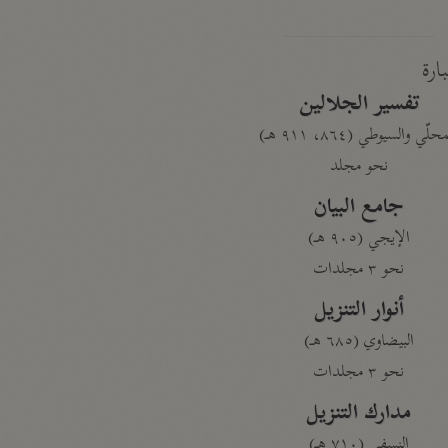
بارة
تفسير الجلالين
حلّي والسيوطي (٨٦٤، ٩١١ هـ)
نحو مجلد
جامع البيان
الإيجي (٩٠٥ هـ)
نحو ٣ مجلدات
أنوار التنزيل
البيضاوي (٦٨٥ هـ)
نحو ٣ مجلدات
مدارك التنزيل
النسفي (٧١٠ هـ)