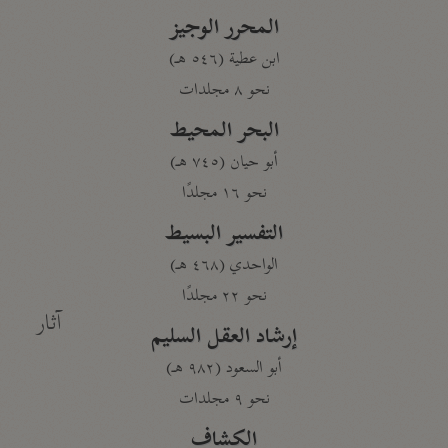
المحرر الوجيز
ابن عطية (٥٤٦ هـ)
نحو ٨ مجلدات
البحر المحيط
أبو حيان (٧٤٥ هـ)
نحو ١٦ مجلدًا
التفسير البسيط
الواحدي (٤٦٨ هـ)
نحو ٢٢ مجلدًا
آثار
إرشاد العقل السليم
أبو السعود (٩٨٢ هـ)
نحو ٩ مجلدات
الكشاف