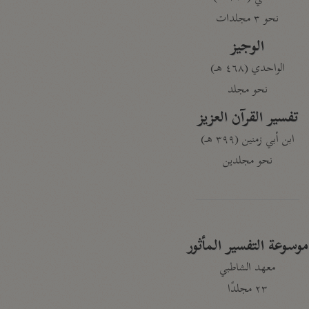
نحو ٣ مجلدات
الوجيز
الواحدي (٤٦٨ هـ)
نحو مجلد
تفسير القرآن العزيز
ابن أبي زمنين (٣٩٩ هـ)
نحو مجلدين
موسوعة التفسير المأثور
معهد الشاطبي
٢٣ مجلدًا