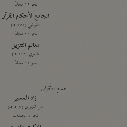
نحو ١٩ مجلدًا
الجامع لأحكام القرآن
القرطبي (٦٧١ هـ)
نحو ٢٤ مجلدًا
معالم التنزيل
البغوي (٥١٦ هـ)
نحو ١١ مجلدًا
جمع الأقوال
زاد المسير
ابن الجوزي (٥٩٧ هـ)
نحو ٥ مجلدات