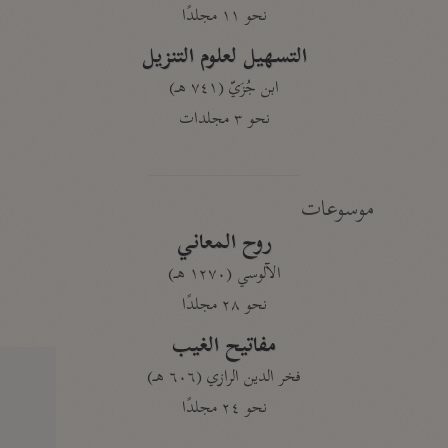
نحو ١١ مجلدًا
التسهيل لعلوم التنزيل
ابن جُزَيّ (٧٤١ هـ)
نحو ٣ مجلدات
موسوعات
روح المعاني
الآلوسي (١٢٧٠ هـ)
نحو ٢٨ مجلدًا
مفاتيح الغيب
فخر الدين الرازي (٦٠٦ هـ)
نحو ٢٤ مجلدًا