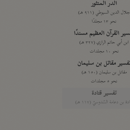
الدر المنثور
لال الدين السيوطي (٩١١ هـ)
نحو ١٣ مجلدًا
سير القرآن العظيم مسندًا
ابن أبي حاتم الرازي (٣٢٧ هـ)
نحو ١٠ مجلدات
فسير مقاتل بن سليمان
مقاتل بن سليمان (١٥٠ هـ)
نحو ٥ مجلدات
تفسير قتادة
دة بن دعامة السّدوسيّ (١١٧ هـ)