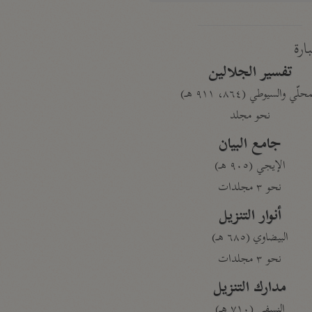
بارة
تفسير الجلالين
حلّي والسيوطي (٨٦٤، ٩١١ هـ)
نحو مجلد
جامع البيان
الإيجي (٩٠٥ هـ)
نحو ٣ مجلدات
أنوار التنزيل
البيضاوي (٦٨٥ هـ)
نحو ٣ مجلدات
مدارك التنزيل
النسفي (٧١٠ هـ)