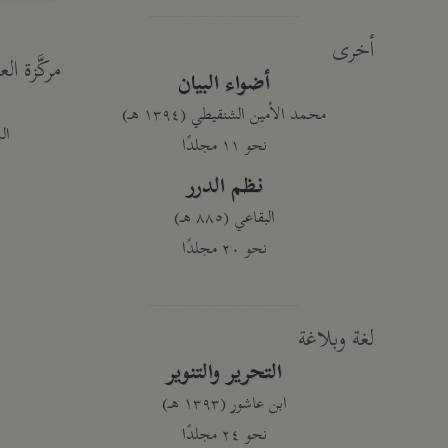
أخرى
مركَّزة الع
أضواء البيان
محمد الأمين الشنقيطي (١٣٩٤ هـ)
الم
نحو ١١ مجلدًا
نظم الدرر
البقاعي (٨٨٥ هـ)
نحو ٢٠ مجلدًا
لغة وبلاغة
التحرير والتنوير
ابن عاشور (١٣٩٣ هـ)
نحو ٢٤ مجلدًا