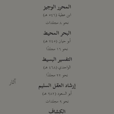
المحرر الوجيز
ابن عطية (٥٤٦ هـ)
نحو ٨ مجلدات
البحر المحيط
أبو حيان (٧٤٥ هـ)
نحو ١٦ مجلدًا
التفسير البسيط
الواحدي (٤٦٨ هـ)
نحو ٢٢ مجلدًا
آثار
إرشاد العقل السليم
أبو السعود (٩٨٢ هـ)
نحو ٩ مجلدات
الكشاف