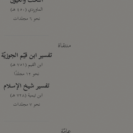
النكت والعيون
الماوردي (٤٥٠ هـ)
نحو ٦ مجلدات
منتقاة
تفسير ابن قيّم الجوزيّة
ابن القيم (٧٥١ هـ)
نحو ١٢ مجلدًا
تفسير شيخ الإسلام
ابن تيمية (٧٢٨ هـ)
نحو ٧ مجلدات
عامّة