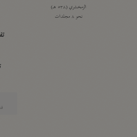
الزمخشري (٥٣٨ هـ)
ج
نحو ٨ مجلدات
تف
ت
قتا