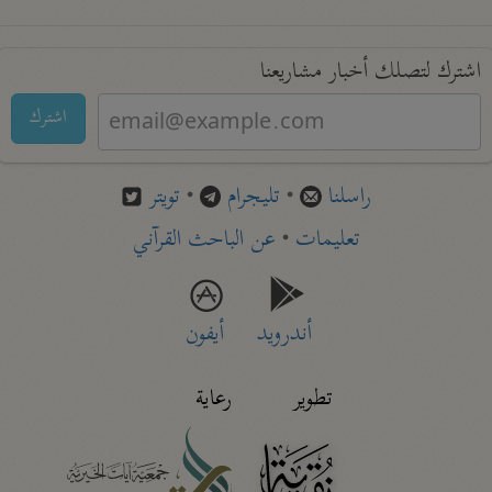
اشترك لتصلك أخبار مشاريعنا
اشترك
راسلنا
•
تليجرام
•
تويتر
تعليمات
•
عن الباحث القرآني
أندرويد
أيفون
تطوير
رعاية