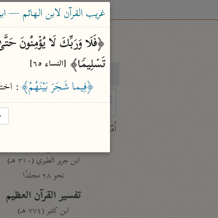
غريب القرآن لابن الهائم — ابن الها
تَسۡلِیمࣰا﴾ 
[النساء ٦٥]
بحث
تفسير
﴿فِيما شَجَرَ بَيْنَهُمْ﴾
: اخت
→
 characters for results.
أمّهات
جامع البيان
ابن جرير الطبري (٣١٠ هـ)
نحو ٢٨ مجلدًا
تفسير القرآن العظيم
ابن كثير (٧٧٤ هـ)