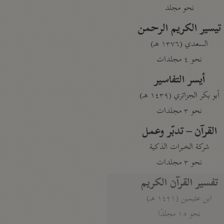
نحو مجلد
تيسير الكريم الرحمن
السعدي (١٣٧٦ هـ)
نحو ٤ مجلدات
أيسر التفاسير
أبو بكر الجزائري (١٤٣٩ هـ)
نحو ٣ مجلدات
القرآن – تدبّر وعمل
شركة الخبرات الذكية
نحو ٣ مجلدات
تفسير القرآن الكريم
ابن عثيمين (١٤٢١ هـ)
نحو ١٥ مجلدًا