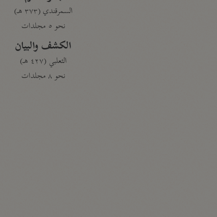
السمرقندي (٣٧٣ هـ)
نحو ٥ مجلدات
الكشف والبيان
الثعلبي (٤٢٧ هـ)
نحو ٨ مجلدات