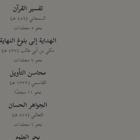
تفسير القرآن
السمعاني (٤٨٩ هـ)
نحو ٥ مجلدات
الهداية إلى بلوغ النهاية
مكي بن أبي طالب (٤٣٧ هـ)
نحو ٧ مجلدات
محاسن التأويل
القاسمي (١٣٣٢ هـ)
نحو ١١ مجلدًا
الجواهر الحسان
الثعالبي (٨٧٥ هـ)
نحو ٦ مجلدات
بحر العلوم