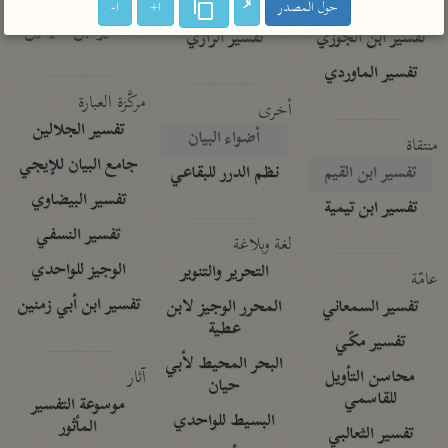
تفسير الآلوسي
جمع الأقوال
حول المصدر
ا+
ا-
تفسير ابن عثيمين
تفسير ابن الجوزي
تفسير الرازي
تفسير الماوردي
مركَّزة العبارة
أخرى
تفسير الجلالين
أضواء البيان
منتقاة
جامع البيان للإيجي
تفسير ابن القيم
نظم الدرر للبقاعي
تفسير البيضاوي
تفسير ابن تيمية
تفسير النسفي
لغة وبلاغة
الوجيز للواحدي
التحرير والتنوير
عامّة
تفسير ابن أبي زمنين
تفسير السمعاني
المحرر الوجيز لابن
عطية
تفسير مكّي
البحر المحيط لأبي
آثار
محاسن التأويل
حيان
للقاسمي
موسوعة التفسير
البسيط للواحدي
المأثور
تفسير الثعالبي