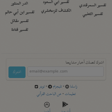
تفسير أبي السعود
الدر المنثور
تفسير السمرقندي
الكشاف للزمخشري
تفسير ابن أبي حاتم
تفسير الثعلبي
تفسير مقاتل
تفسير قتادة
اشترك لتصلك أخبار مشاريعنا
اشترك
راسلنا
•
تليجرام
•
تويتر
تعليمات
•
عن الباحث القرآني
أندرويد
أيفون