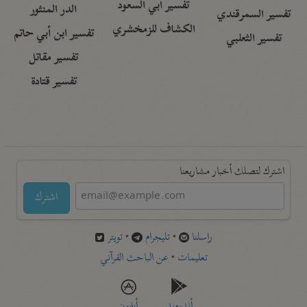
تفسير أبي السعود
الدر المنثور
تفسير السمرقندي
الكشاف للزمخشري
تفسير ابن أبي حاتم
تفسير الثعلبي
تفسير مقاتل
تفسير قتادة
اشترك لتصلك أخبار مشاريعنا
اشترك
راسلنا
•
تليجرام
•
تويتر
تعليمات
•
عن الباحث القرآني
أندرويد
أيفون