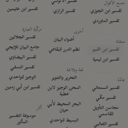
تفسير الآلوسي
جمع الأقوال
تفسير ابن عثيمين
تفسير ابن الجوزي
تفسير الرازي
تفسير الماوردي
مركَّزة العبارة
أخرى
تفسير الجلالين
أضواء البيان
منتقاة
جامع البيان للإيجي
تفسير ابن القيم
نظم الدرر للبقاعي
تفسير البيضاوي
تفسير ابن تيمية
تفسير النسفي
لغة وبلاغة
الوجيز للواحدي
التحرير والتنوير
عامّة
تفسير ابن أبي زمنين
تفسير السمعاني
المحرر الوجيز لابن
عطية
تفسير مكّي
البحر المحيط لأبي
آثار
محاسن التأويل
حيان
للقاسمي
موسوعة التفسير
البسيط للواحدي
المأثور
تفسير الثعالبي