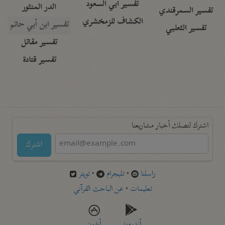
تفسير أبي السعود
الدر المنثور
تفسير السمرقندي
الكشاف للزمخشري
تفسير ابن أبي حاتم
تفسير الثعلبي
تفسير مقاتل
تفسير قتادة
اشترك لتصلك أخبار مشاريعنا
اشترك
راسلنا
•
تليجرام
•
تويتر
تعليمات
•
عن الباحث القرآني
أندرويد
أيفون