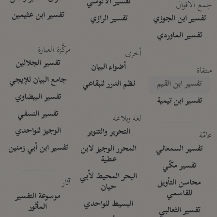
تفسير الآلوسي
جمع الأقوال
تفسير ابن عثيمين
تفسير ابن الجوزي
تفسير الرازي
تفسير الماوردي
مركَّزة العبارة
أخرى
تفسير الجلالين
أضواء البيان
منتقاة
جامع البيان للإيجي
تفسير ابن القيم
نظم الدرر للبقاعي
تفسير البيضاوي
تفسير ابن تيمية
تفسير النسفي
لغة وبلاغة
الوجيز للواحدي
التحرير والتنوير
عامّة
تفسير ابن أبي زمنين
تفسير السمعاني
المحرر الوجيز لابن
عطية
تفسير مكّي
البحر المحيط لأبي
آثار
محاسن التأويل
حيان
للقاسمي
موسوعة التفسير
البسيط للواحدي
المأثور
تفسير الثعالبي