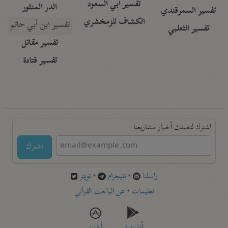
تفسير أبي السعود
الدر المنثور
تفسير السمرقندي
الكشاف للزمخشري
تفسير ابن أبي حاتم
تفسير الثعلبي
تفسير مقاتل
تفسير قتادة
اشترك لتصلك أخبار مشاريعنا
اشترك
راسلنا
•
تليجرام
•
تويتر
تعليمات
•
عن الباحث القرآني
أندرويد
أيفون